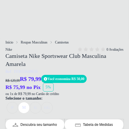
Início
Roupas Masculinas
Camisetas
Nike
0 Avaliações
Camiseta Nike Sportswear Club Masculina
Amarela
Ref: 193655648656
R$ 79,99
Você economiza R$ 50,00
R$ 129,99
R$ 75,99 no Pix
5%
ou 1x de R$ 79,99 no Cartão de crédito
Selecione o tamanho:
P
M
G
GG
Descubra seu tamanho
Tabela de Medidas