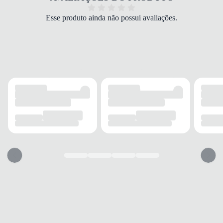
Vermelho
MODELAGEM
Esse produto ainda não possui avaliações.
Solta
MANGA
Curta
ACABAMENTO
TECIDO
Poliéster
RESPIRABILIDADE
Alta
SECAGEM
Rápida
INFORMAÇÃO ADICIONAL
DESIGN
Esportivo
USO
Infantil
USO
TIPO