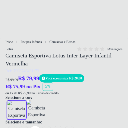
Início
Roupas Infantis
Camisetas e Blusas
Lotus
0 Avaliações
Camiseta Esportiva Lotus Inter Layer Infantil
Vermelha
Ref: 7908740431173
R$ 79,99
Você economiza R$ 20,00
R$ 99,99
R$ 75,99 no Pix
5%
ou 1x de R$ 79,99 no Cartão de crédito
Selecione a cor:
Selecione o tamanho: