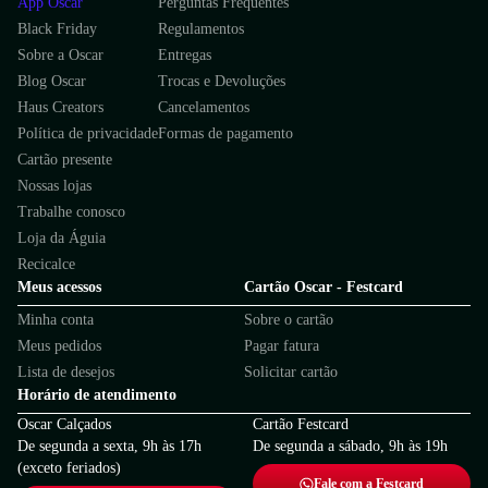
App Oscar
Perguntas Frequentes
Black Friday
Regulamentos
Sobre a Oscar
Entregas
Blog Oscar
Trocas e Devoluções
Haus Creators
Cancelamentos
Política de privacidade
Formas de pagamento
Cartão presente
Nossas lojas
Trabalhe conosco
Loja da Águia
Recicalce
Meus acessos
Cartão Oscar - Festcard
Minha conta
Sobre o cartão
Meus pedidos
Pagar fatura
Lista de desejos
Solicitar cartão
Horário de atendimento
Oscar Calçados
Cartão Festcard
De segunda a sexta, 9h às 17h
De segunda a sábado, 9h às 19h
(exceto feriados)
Fale com a Festcard