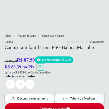
Início
Roupas Infantis
Camisetas e Blusas
Balboa
0 Avaliações
Camiseta Infantil Time PSG Balboa Marinho
Ref: 7908931316289
R$ 87,99
Você economiza R$ 22,00
R$ 109,99
R$ 83,59 no Pix
5%
ou 1x de R$ 87,99 no Cartão de crédito
Selecione o tamanho:
12
14
16
Descubra seu tamanho
Tabela de Medidas
Adicionar a sacola