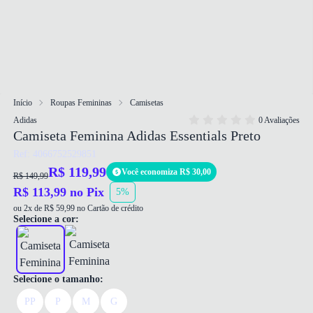
Início
Roupas Femininas
Camisetas
Adidas
0 Avaliações
Camiseta Feminina Adidas Essentials Preto
Ref: 4066752529851
R$ 119,99
Você economiza R$ 30,00
R$ 149,99
R$ 113,99 no Pix
5%
ou 2x de R$ 59,99 no Cartão de crédito
Selecione a cor:
Selecione o tamanho:
PP
P
M
G