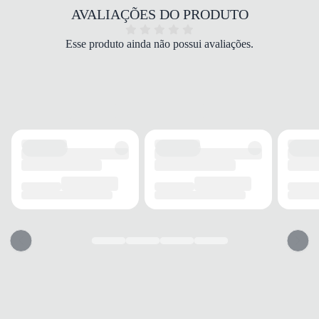
70% poliéster reciclado | 30% viscose
AVALIAÇÕES DO PRODUTO
COR
Preto
Esse produto ainda não possui avaliações.
MODELAGEM
Regular
MANGA
Curta
ACABAMENTO
TECIDO
Poliéster
ELASTICIDADE
Média
TOQUE
Macio
INFORMAÇÃO ADICIONAL
TECNOLOGIA
AEROREADY
CUIDADOS
Lavagem delicada