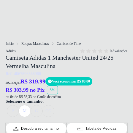
Início
Roupas Masculinas
Camisas de Time
Adidas
0 Avaliações
Camiseta Adidas 1 Manchester United 24/25
Vermelha Masculina
Ref: 4067896568966
R$ 319,99
Você economiza R$ 80,00
R$ 399,99
R$ 303,99 no Pix
5%
ou 6x de R$ 53,33 no Cartão de crédito
Selecione o tamanho:
P
M
G
GG
Descubra seu tamanho
Tabela de Medidas