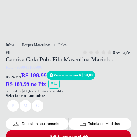
Início
Roupas Masculinas
Polos
Fila
0 Avaliações
Camisa Gola Polo Fila Masculina Marinho
Ref: 7909943100996
R$ 199,99
Você economiza R$ 50,00
R$ 249,99
R$ 189,99 no Pix
5%
ou 3x de R$ 66,66 no Cartão de crédito
Selecione o tamanho:
P
M
G
Descubra seu tamanho
Tabela de Medidas
Adicionar a sacola