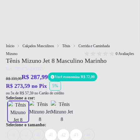
Início
Calçados Masculinos
Tênis
Corrida e Caminhada
Mizuno
0 Avaliações
Tênis Mizuno Jet 8 Masculino Marinho
Ref: 7894756240055
R$ 287,99
Você economiza R$ 72,00
R$ 359,99
R$ 273,59 no Pix
5%
ou 5x de R$ 57,59 no Cartão de crédito
Selecione a cor:
Selecione o tamanho:
38
39
40
41
42
43
44