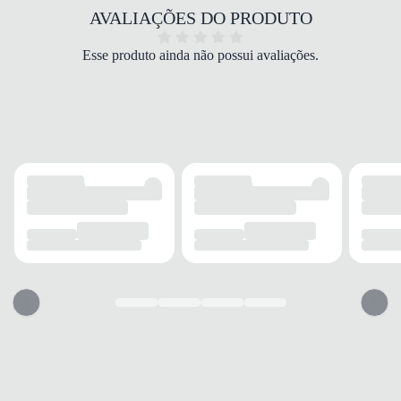
COR
AVALIAÇÕES DO PRODUTO
Marinho
PALMILHA
Esse produto ainda não possui avaliações.
Anatômica removível
FECHAMENTO
Cadarço
SOLADO
MATERIAL
Borracha
ADERÊNCIA
Alta
AMORTECIMENTO
Alto
FORRO
MATERIAL
SofterFoam
ACOLCHOAMENTO
Macio