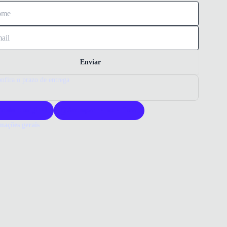
Enviar
nfira o prazo de entrega
roduto original
Acompanha nota fiscal
mações gerais
ue comprar um tênis Nike?
s Nike Quest 6 oferece alta performance e conforto para diversas
ades. Com materiais de qualidade, garante durabilidade e leveza.
ha Nike para um produto confiável e moderno.
o que você precisa saber sobre Tênis Nike Quest 6 Masculino Preto
ERIAL
/Sintético