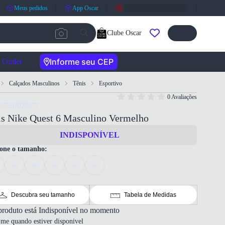
Meus pedidos
App Oscar
Clube Oscar
Informe seu CEP
Outlet
Calçados Masculinos
Tênis
Esportivo
0 Avaliações
197597078977
is Nike Quest 6 Masculino Vermelho
INDISPONÍVEL
ione o tamanho:
39
40
41
42
43
Descubra seu tamanho
Tabela de Medidas
produto está Indisponível no momento
-me quando estiver disponivel