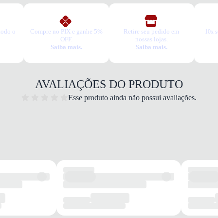
todo o
Compre no PIX e ganhe 5%
Retire seu pedido em
10x s
OFF.
nossas lojas.
Saiba mais.
Saiba mais.
Corri
Quais 
Materi
Palmi
AVALIAÇÕES DO PRODUTO
uso.
Solado
Esse produto ainda não possui avaliações.
difere
Sinta
Garan
Este p
um pe