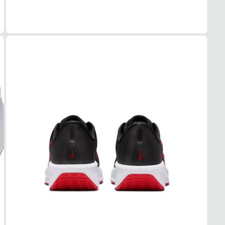
Preto
PAL
EVA A
FEC
Cadar
SOL
MAT
Borra
ADE
Alta
AMO
Com a
FOR
MAT
Tecid
TEC
Respi
ACO
Leve
USO
TIPO
Corri