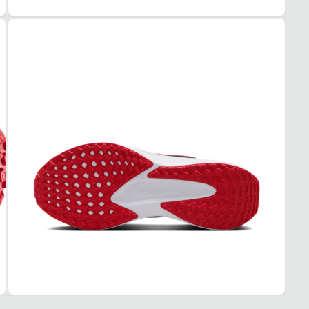
Esse t
1. Es
2. Faç
3. Tro
A troc
produt