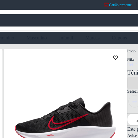
Cartão presente
eminino
Masculino
Infantil
Marcas
Cupons
Início
Nike
Ref: 
Tên
Selec
38
Este 
Avise