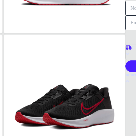
Co
P
Infor
Por q
O têni
ativid
Escol
Tudo 
MAT
Tecido
COR