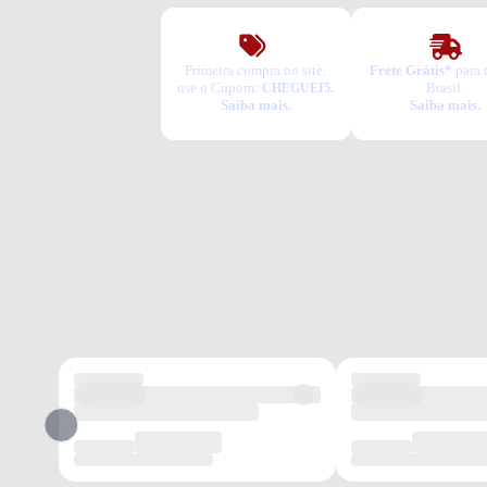
Primeira compra no site,
Frete Grátis*
para 
use o Cupom:
Brasil.
CHEGUEI5.
Saiba mais.
Saiba mais.