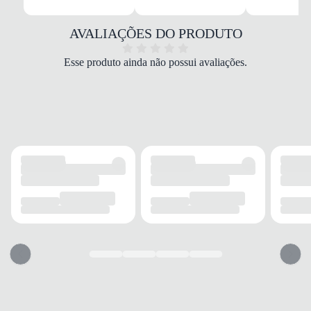
MATERIAL
Têxtil/Sintético
COR
AVALIAÇÕES DO PRODUTO
Branco
DROP
Esse produto ainda não possui avaliações.
Médio
FECHAMENTO
Cadarço
SOLADO
MATERIAL
Borracha/EVA
ADERÊNCIA
Alta
AMORTECIMENTO
Responsivo
FORRO
MATERIAL
Poliéster
ACOLCHOAMENTO