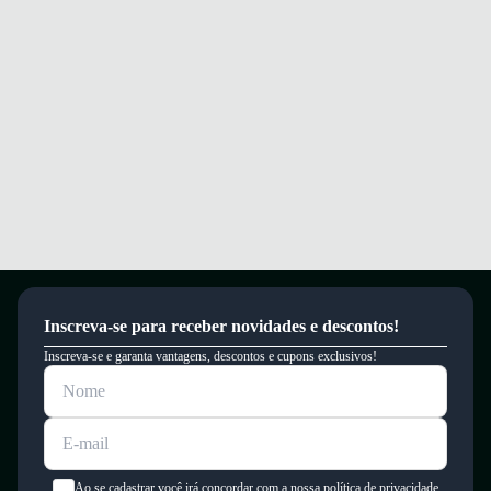
superfícies.
Conforto e segurança garantidos a cada passo do seu dia.
Garantia
Este produto possui uma garantia contra defeitos de fabricação válida por
um período de 90 dias.
Inscreva-se para receber novidades e descontos!
Inscreva-se e garanta vantagens, descontos e cupons exclusivos!
Ao se cadastrar você irá concordar com a nossa política de privacidade