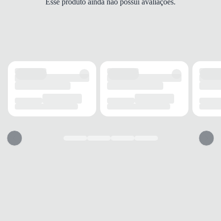
Esse produto ainda não possui avaliações.
EVA acolchoada
FECHAMENTO
Cadarço
SOLADO
MATERIAL
Borracha
ADERÊNCIA
Alta
AMORTECIMENTO
Com amortecimento
FORRO
MATERIAL
Têxtil
ACOLCHOAMENTO
Médio
USO
TIPO