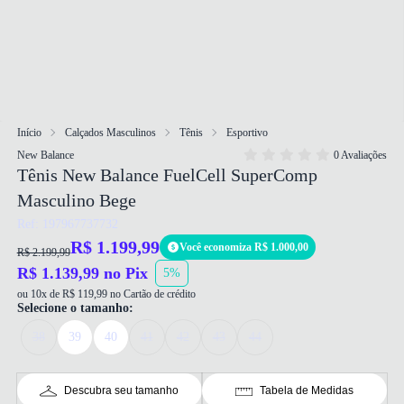
Início
Calçados Masculinos
Tênis
Esportivo
New Balance
0 Avaliações
Tênis New Balance FuelCell SuperComp
Masculino Bege
Ref: 197967737732
R$ 1.199,99
Você economiza R$ 1.000,00
R$ 2.199,99
R$ 1.139,99 no Pix
5%
ou 10x de R$ 119,99 no Cartão de crédito
Selecione o tamanho:
38
39
40
41
42
43
44
Descubra seu tamanho
Tabela de Medidas