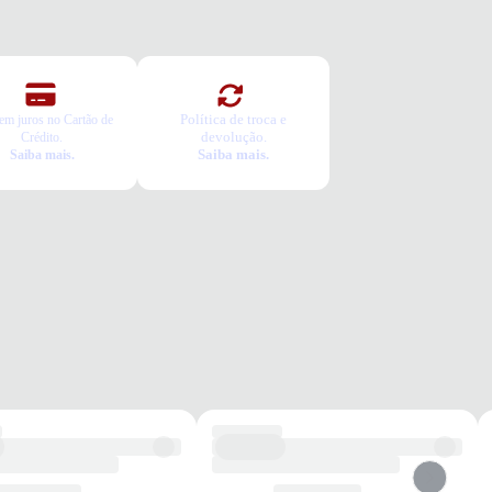
a o pedido e prove
ca Grátis
a é gratuita e fácil. Você tem 7 dias para solicitar a troca, caso o
o não sirva.
Política de troca e
em juros no Cartão de
devolução.
Crédito.
Saiba mais.
Saiba mais.