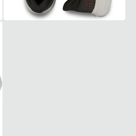
Bege
PAL
Anatô
FEC
Cadar
SOL
MAT
EVA
ADE
Alta
AMO
Macio
FOR
MAT
Poliés
ACO
Médi
USO
TIPO
Casua
Esse t
1. Es