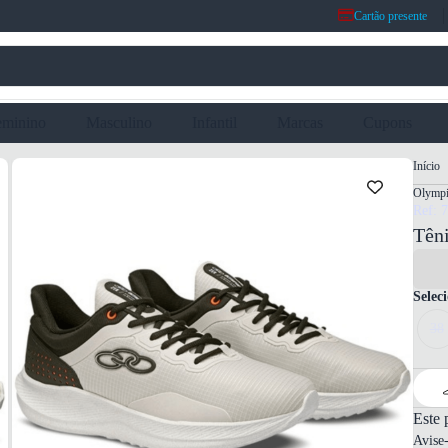
Cartão presente
eminino
Masculino
Infantil
Marcas
Cupons
Início
Olymp
Ref: 
Tên
Selec
38
Este 
Avise