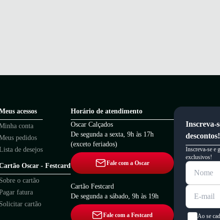
Meus acessos
Horário de atendimento
Inscreva-s
Oscar Calçados
Minha conta
De segunda a sexta, 9h às 17h
descontos!
Meus pedidos
(exceto feriados)
Lista de desejos
Inscreva-se e 
exclusivos!
Fale com a Oscar
Cartão Oscar - Festcard
Sobre o cartão
Cartão Festcard
Pagar fatura
De segunda a sábado, 9h às 19h
Solicitar cartão
Fale com a Festcard
Ao se cad