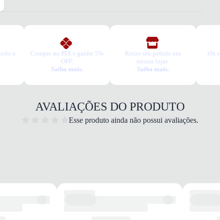
2. Faç
3. Tro
A troc
produt
todo o
Compre no PIX e ganhe 5%
Retire seu pedido em
10x s
OFF.
nossas lojas.
Saiba mais.
Saiba mais.
AVALIAÇÕES DO PRODUTO
Esse produto ainda não possui avaliações.