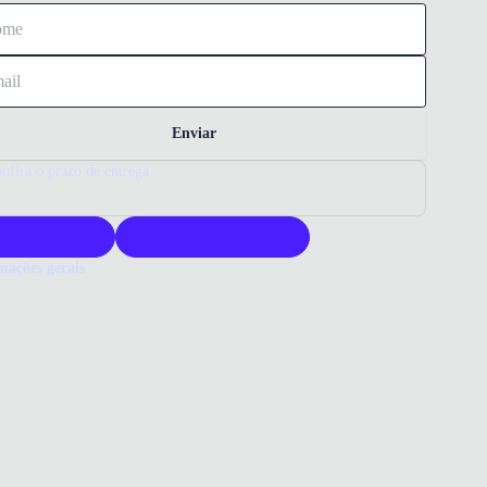
Enviar
nfira o prazo de entrega
roduto original
Acompanha nota fiscal
mações gerais
ue comprar um tênis Olympikus?
s Olympikus Zex oferece conforto e leveza para o dia a dia. Seu
 moderno e materiais de qualidade garantem durabilidade e estilo.
a Olympikus para um calçado versátil e confiável.
o que você precisa saber sobre Tênis Olympikus Zex Masculino Bege
ERIAL
ster/High-frequency