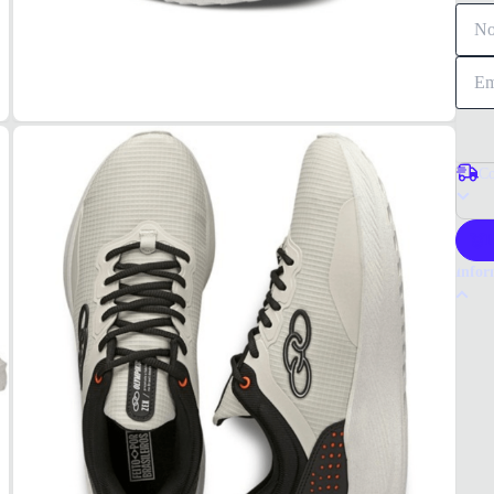
Co
P
Infor
Por q
O têni
design
Escolh
Tudo 
MAT
Polié
COR