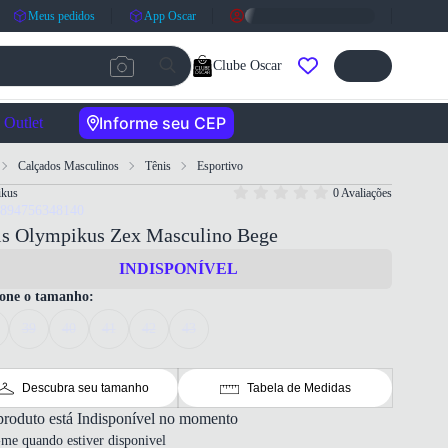
Meus pedidos
App Oscar
Clube Oscar
Informe seu CEP
Outlet
Calçados Masculinos
Tênis
Esportivo
ikus
0 Avaliações
7894756348140
is Olympikus Zex Masculino Bege
INDISPONÍVEL
ione o tamanho:
39
40
41
42
43
Descubra seu tamanho
Tabela de Medidas
produto está Indisponível no momento
-me quando estiver disponivel