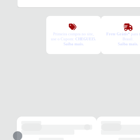
Primeira compra no site,
Frete Grátis*
para 
use o Cupom:
Brasil.
CHEGUEI5.
Saiba mais.
Saiba mais.