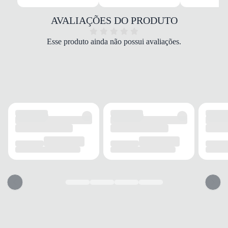
MATERIAL
Têxtil/Sintético
AVALIAÇÕES DO PRODUTO
COR
Azul
Esse produto ainda não possui avaliações.
PALMILHA
Tecido
FECHAMENTO
Cadarço
SOLADO
MATERIAL
EVA/Borracha
ADERÊNCIA
Alta
AMORTECIMENTO
Responsivo
FORRO
MATERIAL
Tecido