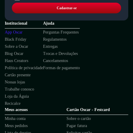
Cadastrar-se
Institucional
Ajuda
App Oscar
Perguntas Frequentes
Black Friday
Regulamentos
Sobre a Oscar
Entregas
Blog Oscar
Trocas e Devoluções
Haus Creators
Cancelamentos
Política de privacidade
Formas de pagamento
Cartão presente
Nossas lojas
Trabalhe conosco
Loja da Águia
Recicalce
Meus acessos
Cartão Oscar - Festcard
Minha conta
Sobre o cartão
Meus pedidos
Pagar fatura
Lista de desejos
Solicitar cartão