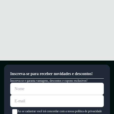
Solado durável com ótima tração que se adapta a diversos terrenos e
atividades.
Conforto e segurança para você caminhar e correr com confiança o dia
todo.
Garantia
Este produto possui uma garantia contra defeitos de fabricação válida por
um período de 90 dias.
Inscreva-se para receber novidades e descontos!
Inscreva-se e garanta vantagens, descontos e cupons exclusivos!
Ao se cadastrar você irá concordar com a nossa política de privacidade