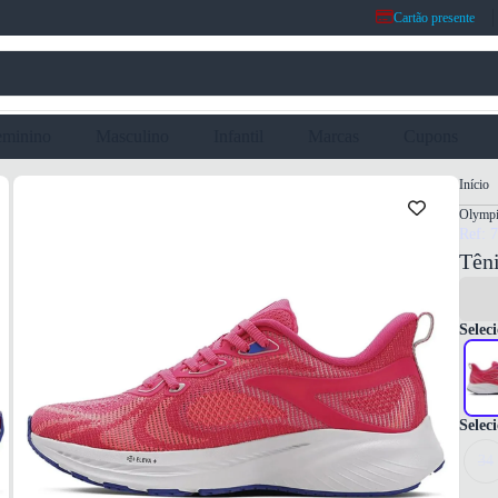
Cartão presente
eminino
Masculino
Infantil
Marcas
Cupons
Início
Olymp
Ref: 
Tên
Seleci
Selec
34