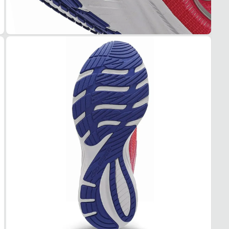
Tudo 
Rosa
MAT
Mesh/T
COR
Rosa
PAL
Espu
FEC
Cadar
SOL
MAT
Borra
ADE
Alta
AMO
EVA
FOR
MAT
Tecid
RESP
Alta