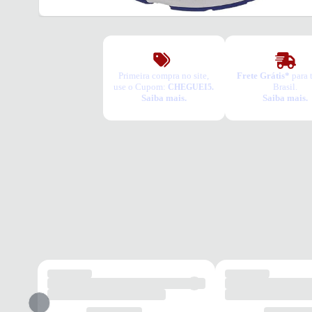
Primeira compra no site,
Frete Grátis*
para 
use o Cupom:
Brasil.
CHEGUEI5.
Saiba mais.
Saiba mais.