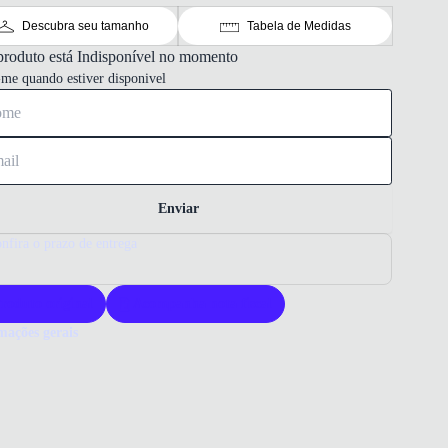
Descubra seu tamanho
Tabela de Medidas
produto está Indisponível no momento
-me quando estiver disponivel
Enviar
nfira o prazo de entrega
roduto original
Acompanha nota fiscal
mações gerais
ue comprar um tênis Olympikus?
s Olympikus Swift 5 oferece conforto e leveza ideais para o dia a
esenvolvido com materiais de alta qualidade, garante durabilidade e
. Escolha confiança e tecnologia com a Olympikus.