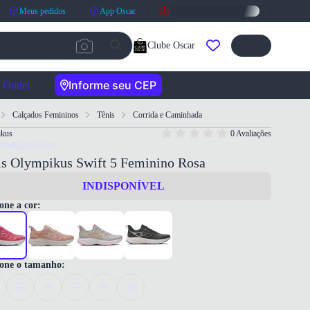
Meus pedidos
App Oscar
Clube Oscar
Informe seu CEP
Outlet
Calçados Femininos
Tênis
Corrida e Caminhada
ikus
0 Avaliações
7894929505707
is Olympikus Swift 5 Feminino Rosa
INDISPONÍVEL
one a cor:
ione o tamanho:
35
36
37
38
39