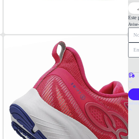
Este 
Avise
Co
P
Infor
Por q
O têni
dia. D
estilo