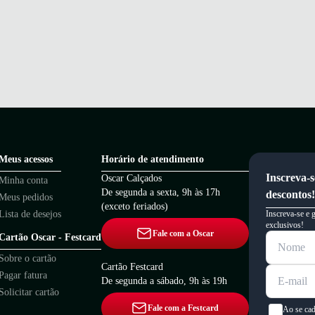
Meus acessos
Horário de atendimento
Inscreva-s
Oscar Calçados
Minha conta
De segunda a sexta, 9h às 17h
descontos!
Meus pedidos
(exceto feriados)
Lista de desejos
Inscreva-se e 
exclusivos!
Fale com a Oscar
Cartão Oscar - Festcard
Sobre o cartão
Cartão Festcard
Pagar fatura
De segunda a sábado, 9h às 19h
Solicitar cartão
Fale com a Festcard
Ao se cad