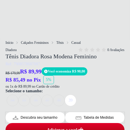
Início
Calçados Femininos
Tênis
Casual
Diadora
0 Avaliações
Tênis Diadora Rosa Modena Feminino
Ref: 7908578687087
R$ 89,99
Você economiza R$ 90,00
R$ 179,99
R$ 85,49 no Pix
5%
ou 1x de R$ 89,99 no Cartão de crédito
Selecione o tamanho:
34
35
36
37
38
39
Descubra seu tamanho
Tabela de Medidas
Adicionar a sacola