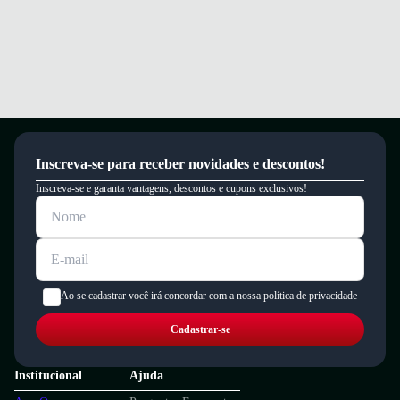
produto não sirva.
Dia a dia
Passeios
Trabalho
Esporte leve
Academia
Casual
Quais os benefícios de escolher esse modelo?
Confeccionado em material sintético resistente para maior durabilidade.
Palmilha em espuma que proporciona amortecimento e conforto
Inscreva-se para receber novidades e descontos!
prolongado.
Solado de borracha com alta aderência, garantindo estabilidade ao
Inscreva-se e garanta vantagens, descontos e cupons exclusivos!
caminhar.
Sinta conforto e segurança em cada passo com este tênis Diadora.
Garantia
Este produto possui uma garantia contra defeitos de fabricação válida por
um período de 90 dias.
Ao se cadastrar você irá concordar com a nossa política de privacidade
Cadastrar-se
Institucional
Ajuda