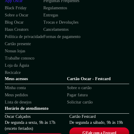
App Oscar
Perguntas Frequentes
Black Friday
Regulamentos
Sobre a Oscar
Entregas
Blog Oscar
Trocas e Devoluções
Haus Creators
Cancelamentos
Política de privacidade
Formas de pagamento
Cartão presente
Nossas lojas
Trabalhe conosco
Loja da Águia
Recicalce
Meus acessos
Cartão Oscar - Festcard
Minha conta
Sobre o cartão
Meus pedidos
Pagar fatura
Lista de desejos
Solicitar cartão
Horário de atendimento
Oscar Calçados
Cartão Festcard
De segunda a sexta, 9h às 17h
De segunda a sábado, 9h às 19h
(exceto feriados)
Fale com a Festcard