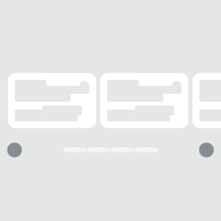
SOLADO
MATERIAL
Borracha
ADERÊNCIA
Alta
AMORTECIMENTO
Médio
FORRO
MATERIAL
Tecido
ACOLCHOAMENTO
Leve
USO
TIPO
Casual
Esse tênis vai servir?
1. Escolha seu número
2. Faça o pedido e prove
3. Troca Grátis
A troca é gratuita e fácil. Você tem 7 dias para solicitar a troca, caso o