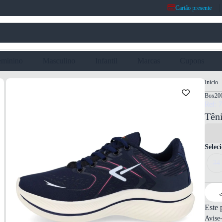
Cartão presente
eminino
Masculino
Infantil
Marcas
Cupons
Início
Box20
Ref: 
Tên
Selec
34
Este 
Avise