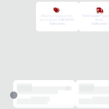
Primeira compra no site,
Frete Grátis*
para 
use o Cupom:
Brasil.
CHEGUEI5.
Saiba mais.
Saiba mais.