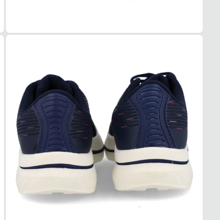
COR
Marin
PAL
EVA m
FEC
Cadar
SOL
MAT
Borra
ADE
Alta
AMO
Médi
FOR
MAT
Têxtil
ACO
Leve
USO
TIPO
Dia a 
Esse t