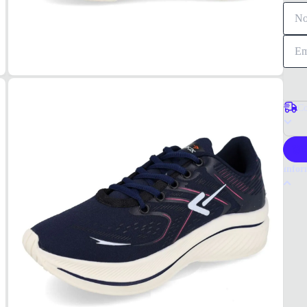
Co
P
Infor
Por q
O têni
modern
durabi
Tudo 
Marin
MAT
Têxtil