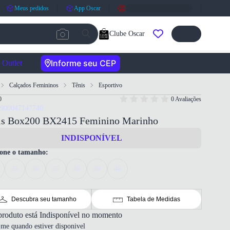
Meus pedidos
App Oscar
Clube Oscar
Informe seu CEP
Outlet
Calçados Femininos
Tênis
Esportivo
0
0 Avaliações
7900047147740
is Box200 BX2415 Feminino Marinho
INDISPONÍVEL
ione o tamanho:
35
36
37
38
39
40
Descubra seu tamanho
Tabela de Medidas
produto está Indisponível no momento
-me quando estiver disponivel