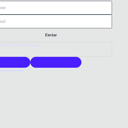
Enviar
nfira o prazo de entrega
roduto original
Acompanha nota fiscal
mações gerais
ue comprar um tênis Box200?
s Box200 oferece conforto e leveza para o dia a dia. Seu design
o alia estilo esportivo e praticidade. Escolha Box200 para
lidade e segurança em seus passos.
o que você precisa saber sobre Tênis Box200 BX2415 Feminino
ho
ERIAL
/Sintético