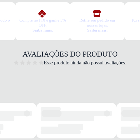
todo o
Compre no PIX e ganhe 5%
Retire seu pedido em
10x s
Dia a 
OFF.
nossas lojas.
Saiba mais.
Saiba mais.
Quais 
Cabeda
Palmil
Solado
AVALIAÇÕES DO PRODUTO
Camin
Garan
Esse produto ainda não possui avaliações.
Este p
um pe