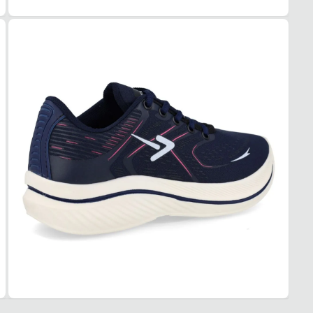
1. Es
2. Faç
3. Tro
A troc
produt