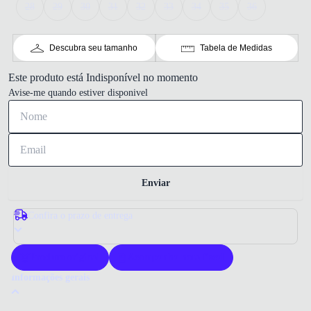
28
29
30
31
32
33
34
35
36
Descubra seu tamanho
Tabela de Medidas
Este produto está Indisponível no momento
Avise-me quando estiver disponivel
Enviar
Confira o prazo de entrega
Produto original
Acompanha nota fiscal
Informações gerais