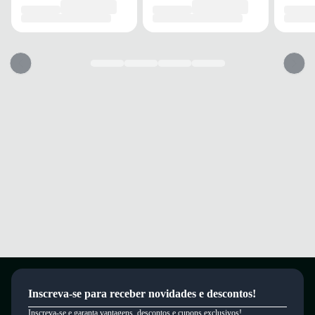
prolongado.
Solado emborrachado com alta aderência para segurança em diversas
superfícies.
Design slip-on facilita o calce e combina com múltiplos estilos.
Conforto e segurança para acompanhar o ritmo intenso dos jovens.
Garantia
Este produto possui uma garantia contra defeitos de fabricação válida por
um período de 90 dias.
Inscreva-se para receber novidades e descontos!
Inscreva-se e garanta vantagens, descontos e cupons exclusivos!