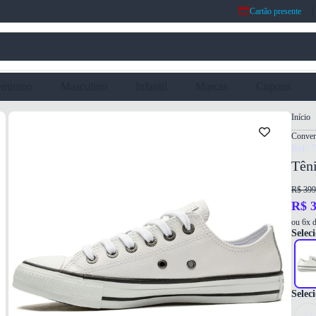
Cartão presente
eminino
Masculino
Infantil
Marcas
Cupons
Início
Conver
Ref: 
Têni
R$ 399
R$ 3
ou 6x d
Seleci
Selec