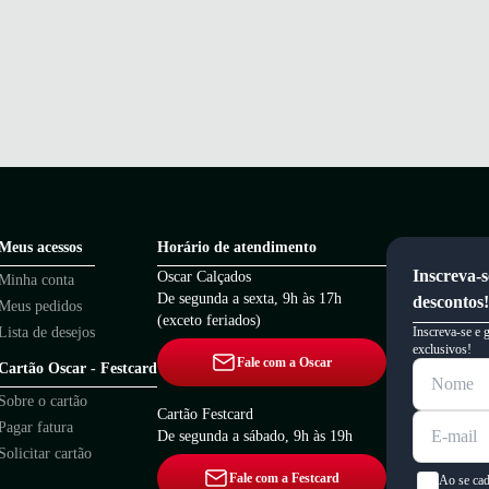
Meus acessos
Horário de atendimento
Inscreva-s
Oscar Calçados
Minha conta
De segunda a sexta, 9h às 17h
descontos!
Meus pedidos
(exceto feriados)
Lista de desejos
Inscreva-se e 
exclusivos!
Fale com a Oscar
Cartão Oscar - Festcard
Sobre o cartão
Cartão Festcard
Pagar fatura
De segunda a sábado, 9h às 19h
Solicitar cartão
Fale com a Festcard
Ao se cad