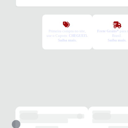
Primeira compra no site,
Frete Grátis*
para 
use o Cupom:
Brasil.
CHEGUEI5.
Saiba mais.
Saiba mais.