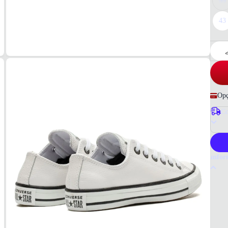
33
43
Opç
Co
P
Infor
Por q
O têni
fabric
para q
Tudo 