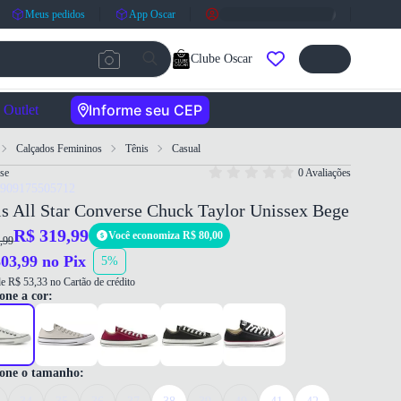
Meus pedidos
App Oscar
Clube Oscar
Informe seu CEP
Outlet
Calçados Femininos
Tênis
Casual
se
0 Avaliações
7909175505712
s All Star Converse Chuck Taylor Unissex Bege
R$ 319,99
Você economiza R$ 80,00
,99
03,99 no Pix
5%
e R$ 53,33 no Cartão de crédito
one a cor:
ione o tamanho: