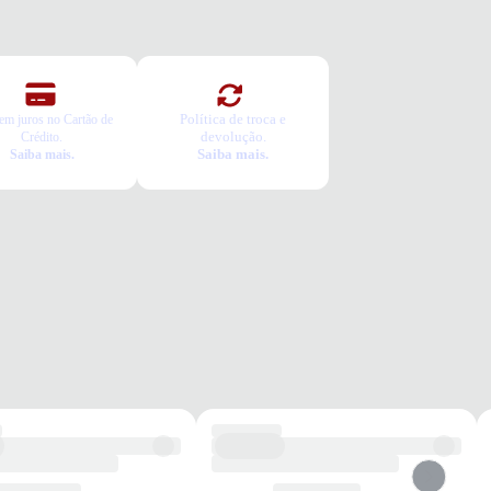
l
ênis vai servir?
colha seu número
a o pedido e prove
ca Grátis
Política de troca e
em juros no Cartão de
a é gratuita e fácil. Você tem 7 dias para solicitar a troca, caso o
devolução.
Crédito.
Saiba mais.
Saiba mais.
o não sirva.