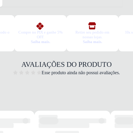
TIPO
Casua
Esse t
1. Es
2. Faç
3. Tro
todo o
Compre no PIX e ganhe 5%
Retire seu pedido em
10x s
A troc
OFF.
nossas lojas.
Saiba mais.
Saiba mais.
produt
AVALIAÇÕES DO PRODUTO
Esse produto ainda não possui avaliações.