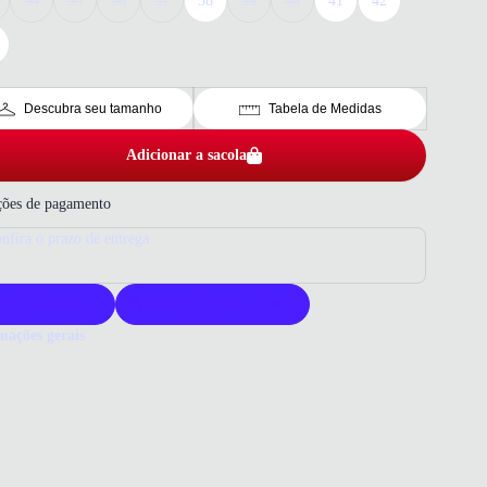
34
35
36
37
38
39
40
41
42
Descubra seu tamanho
Tabela de Medidas
Adicionar a sacola
ões de pagamento
nfira o prazo de entrega
roduto original
Acompanha nota fiscal
mações gerais
ue comprar um tênis All Star?
s All Star combina estilo clássico e conforto incomparável. Sua
ação em couro oferece durabilidade e resistência. É a escolha certa
uem busca qualidade e versatilidade no dia a dia.
o que você precisa saber sobreTênis All Star Converse Chuck Taylor