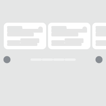
Cadarço
SOLADO
MATERIAL
Borracha
ADERÊNCIA
Alta
AMORTECIMENTO
EVA macio
FORRO
MATERIAL
Têxtil
ACOLCHOAMENTO
Acolchoado
USO
TIPO
Casual
Esse tênis vai servir?
1. Escolha seu número
2. Faça o pedido e prove