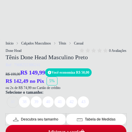
Início
Calçados Masculinos
Tênis
Casual
Done Head
0 Avaliações
Tênis Done Head Masculino Preto
Ref: 7908255386241
R$ 149,99
Você economiza R$ 50,00
R$ 199,99
R$ 142,49 no Pix
5%
ou 2x de R$ 74,99 no Cartão de crédito
Selecione o tamanho:
37
38
39
40
41
42
43
Descubra seu tamanho
Tabela de Medidas
Adicionar a sacola