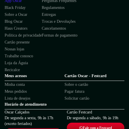
App Oscar
Perguntas Frequentes
Black Friday
Regulamentos
Sobre a Oscar
Entregas
Blog Oscar
Trocas e Devoluções
Haus Creators
Cancelamentos
Política de privacidade
Formas de pagamento
Cartão presente
Nossas lojas
Trabalhe conosco
Loja da Águia
Recicalce
Meus acessos
Cartão Oscar - Festcard
Minha conta
Sobre o cartão
Meus pedidos
Pagar fatura
Lista de desejos
Solicitar cartão
Horário de atendimento
Oscar Calçados
Cartão Festcard
De segunda a sexta, 9h às 17h
De segunda a sábado, 9h às 19h
(exceto feriados)
Fale com a Festcard