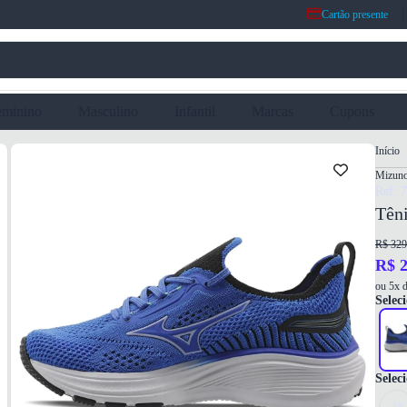
Cartão presente
eminino
Masculino
Infantil
Marcas
Cupons
Início
Mizun
Ref: 
Têni
R$ 329
R$ 2
ou 5x d
Seleci
Selec