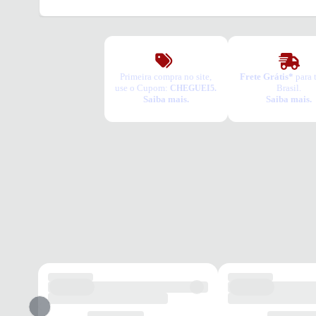
Primeira compra no site,
Frete Grátis*
para 
use o Cupom:
Brasil.
CHEGUEI5.
Saiba mais.
Saiba mais.