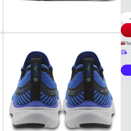
28
Opç
Co
P
Infor
Por q
O têni
tecnol
reconh
Tudo 
Infant
MAT