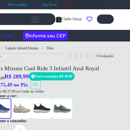
Meus pedidos
App Oscar
Clube Oscar
Informe seu CEP
Outlet
Calçado Infantil Menino
Tênis
o
0 Avaliações
7894756474276
s Mizuno Cool Ride 3 Infantil Azul Royal
R$ 289,99
Você economiza R$ 40,00
,99
75,49 no Pix
5%
e R$ 57,99 no Cartão de crédito
one a cor:
ione o tamanho: