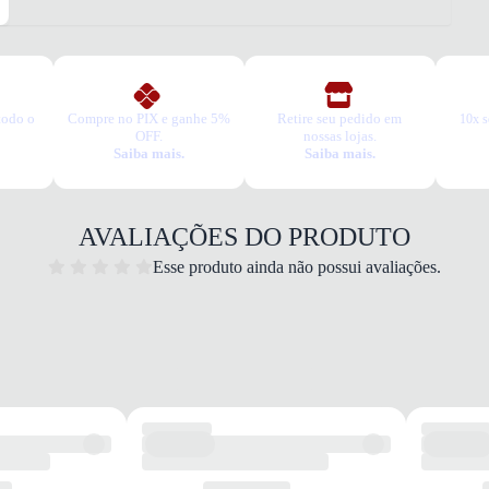
TIPO
Dia a 
Esse t
1. Es
2. Faç
3. Tro
todo o
Compre no PIX e ganhe 5%
Retire seu pedido em
10x s
A troc
OFF.
nossas lojas.
Saiba mais.
Saiba mais.
produt
AVALIAÇÕES DO PRODUTO
Esse produto ainda não possui avaliações.