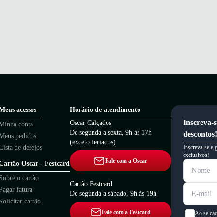
Meus acessos
Horário de atendimento
Inscreva-s
Oscar Calçados
Minha conta
De segunda a sexta, 9h às 17h
descontos!
Meus pedidos
(exceto feriados)
Lista de desejos
Inscreva-se e 
exclusivos!
Fale com a Oscar
Cartão Oscar - Festcard
Sobre o cartão
Cartão Festcard
Pagar fatura
De segunda a sábado, 9h às 19h
Solicitar cartão
Fale com a Festcard
Ao se cad