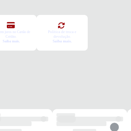
dia
ênis vai servir?
colha seu número
a o pedido e prove
ca Grátis
Política de troca e
em juros no Cartão de
a é gratuita e fácil. Você tem 7 dias para solicitar a troca, caso o
devolução.
Crédito.
Saiba mais.
Saiba mais.
o não sirva.