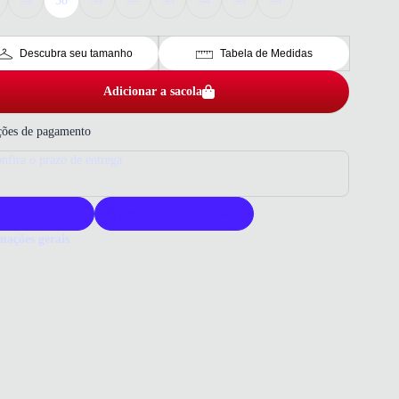
29
30
31
32
33
34
35
36
Descubra seu tamanho
Tabela de Medidas
Adicionar a sacola
ões de pagamento
nfira o prazo de entrega
roduto original
Acompanha nota fiscal
mações gerais
ue comprar um tênis Mizuno?
s Mizuno oferece conforto e durabilidade para os pequenos. Sua
ogia garante suporte e leveza em cada passo. Escolha qualidade
ecida para o dia a dia infantil.
o que você precisa saber sobre Tênis Mizuno Azul Royal Cool Ride 3
il
ERIAL