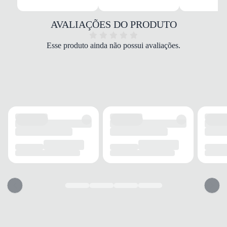
Strap Branco Infantil
MATERIAL
Sintético
AVALIAÇÕES DO PRODUTO
COR
Branco
Esse produto ainda não possui avaliações.
PALMILHA
Espuma
FECHAMENTO
Velcro
SOLADO
MATERIAL
Borracha
ADERÊNCIA
Alta
AMORTECIMENTO
Médio
FORRO
MATERIAL
Tecido