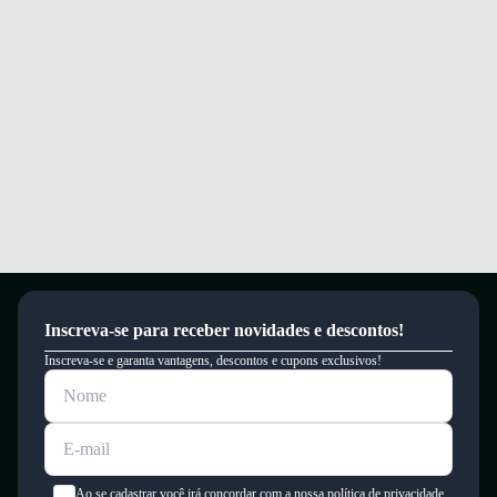
limpeza.
Palmilha em espuma e forro em tecido que proporcionam conforto e
respirabilidade durante o uso.
Conforto e segurança para os pequenos em todas as aventuras do dia a
dia.
Dica de Tamanho
Os modelos da Converse podem variar no calce. Para aproveitar todo o
conforto característico da marca, recomendamos escolher um tamanho
menor que o habitual.
Garantia
Este produto possui uma garantia contra defeitos de fabricação válida por
um período de 90 dias.
Inscreva-se para receber novidades e descontos!
Inscreva-se e garanta vantagens, descontos e cupons exclusivos!
Ao se cadastrar você irá concordar com a nossa política de privacidade