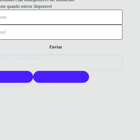
-me quando estiver disponivel
Enviar
nfira o prazo de entrega
roduto original
Acompanha nota fiscal
mações gerais
ue comprar um tênis Molekinho?
s Molekinho oferece durabilidade e conforto para crianças ativas.
esign divertido com estampa de dinossauros agrada os pequenos.
a ideal para quem busca qualidade e praticidade no dia a dia.
o que você precisa saber sobre Tênis Casual Molekinho Dinossauro
il Branco Off
ERIAL