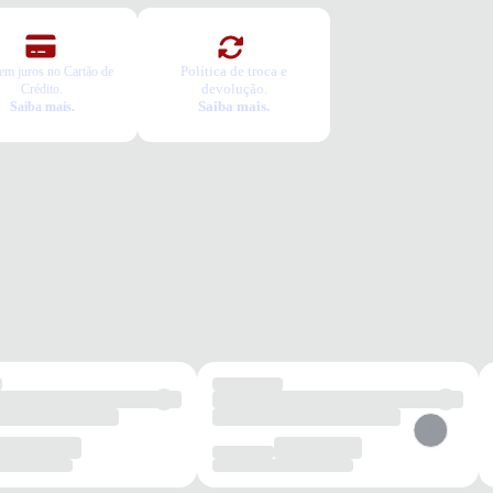
Política de troca e
em juros no Cartão de
devolução.
Crédito.
Saiba mais.
Saiba mais.
dia
Passeios
Escola
Confortável
Prático
Infantil
os benefícios de escolher esse modelo?
ado em oxford, garante resistência e durabilidade para o uso intenso
l.
lha de EVA e espuma proporciona conforto e absorção de impactos
ngados.
o emborrachado oferece segurança com alta aderência nas
deiras.
rto e segurança para os pequenos aproveitarem o dia com liberdade.
tia
roduto possui uma garantia contra defeitos de fabricação válida por
ríodo de 90 dias.