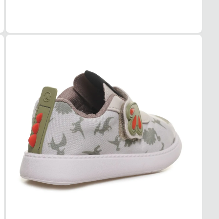
Oxfor
COR
Branc
PAL
EVA 
FEC
Velcr
SOL
MAT
Embor
ADE
Alta
AMO
EVA
FOR
MAT
Tecid
ACO
Leve
USO
TIPO
Dia a 