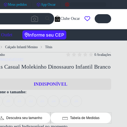
Meus pedidos
App Oscar
Clube Oscar
Informe seu CEP
Outlet
Calçado Infantil Menino
Tênis
nho
0 Avaliações
7900245451182
s Casual Molekinho Dinossauro Infantil Branco
INDISPONÍVEL
ione o tamanho:
20
21
22
23
24
25
26
Descubra seu tamanho
Tabela de Medidas
produto está Indisponível no momento