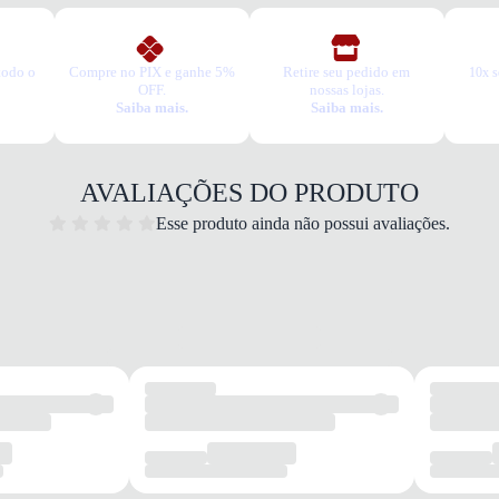
todo o
Compre no PIX e ganhe 5%
Retire seu pedido em
10x s
OFF.
nossas lojas.
Saiba mais.
Saiba mais.
Dia a 
Quais 
Fabric
infanti
AVALIAÇÕES DO PRODUTO
Palmi
Esse produto ainda não possui avaliações.
prolo
Solad
brinca
Confo
Garan
Este p
um pe