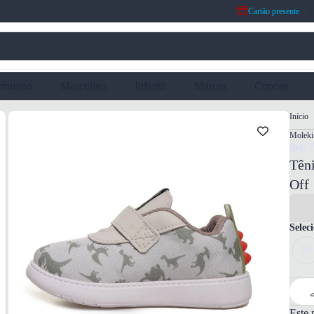
Cartão presente
eminino
Masculino
Infantil
Marcas
Cupons
Início
Moleki
Ref: 
Têni
Off
Selec
19
Este 