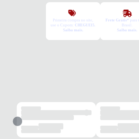
Primeira compra no site,
Frete Grátis*
para 
use o Cupom:
Brasil.
CHEGUEI5.
Saiba mais.
Saiba mais.