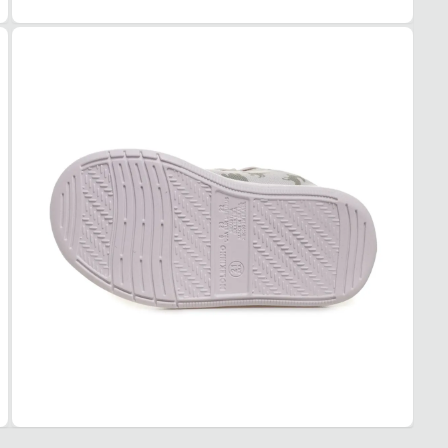
Esse t
1. Es
2. Faç
3. Tro
A troc
produt