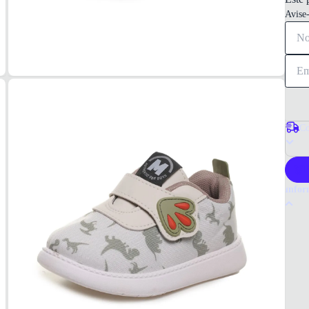
Avise
Co
P
Infor
Por q
O têni
Seu d
Escolh
Tudo 
Infant
MAT