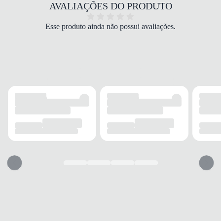
COR
AVALIAÇÕES DO PRODUTO
Rosa
PALMILHA
Esse produto ainda não possui avaliações.
Espuma
FECHAMENTO
Cadarço
SOLADO
MATERIAL
Borracha
ADERÊNCIA
Alta
AMORTECIMENTO
Médio
FORRO
MATERIAL
Têxtil
ACOLCHOAMENTO
Acolchoado
USO