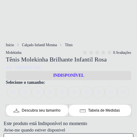
Início
Calçado Infantil Menina
Tênis
Molekinha
0 Avaliações
Tênis Molekinha Brilhante Infantil Rosa
Ref: 7900245673867
INDISPONÍVEL
Selecione o tamanho:
27
28
29
30
31
32
33
34
35
36
Descubra seu tamanho
Tabela de Medidas
Este produto está Indisponível no momento
Avise-me quando estiver disponivel