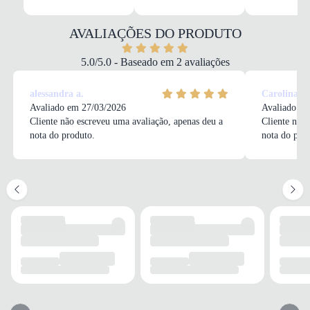
Converse Cano Baixo Infantil Preto
MATERIAL
Lona
AVALIAÇÕES DO PRODUTO
COR
Preto
5.0/5.0 - Baseado em 2 avaliações
PALMILHA
Espuma e EVA
alessandra a.
Carolina L
FECHAMENTO
Avaliado em 27/03/2026
Avaliado em
Cadarço
Cliente não escreveu uma avaliação, apenas deu a
Cliente não 
nota do produto.
nota do pro
SOLADO
MATERIAL
Borracha
ADERÊNCIA
Alta
AMORTECIMENTO
Com espuma
FORRO
MATERIAL
Lona