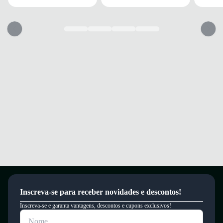
Solado emborrachado para melhor tração e segurança durante as
atividades.
Conforto e segurança para os passos dos seus filhos em qualquer ocasião.
Dica de Tamanho
Os modelos da Converse podem variar no calce. Para aproveitar todo o
conforto característico da marca, recomendamos escolher um tamanho
menor que o habitual.
Garantia
Este produto possui uma garantia contra defeitos de fabricação válida por
um período de 90 dias.
Inscreva-se para receber novidades e descontos!
Inscreva-se e garanta vantagens, descontos e cupons exclusivos!