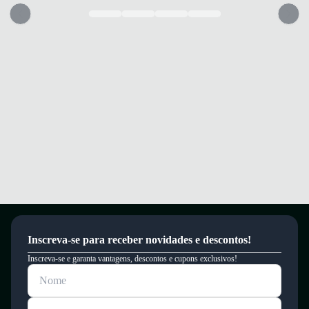
looks.
Calçado que oferece conforto e segurança para as pequenas em todas as
ocasiões.
Garantia
Este produto possui uma garantia contra defeitos de fabricação válida por
um período de 90 dias.
Inscreva-se para receber novidades e descontos!
Inscreva-se e garanta vantagens, descontos e cupons exclusivos!