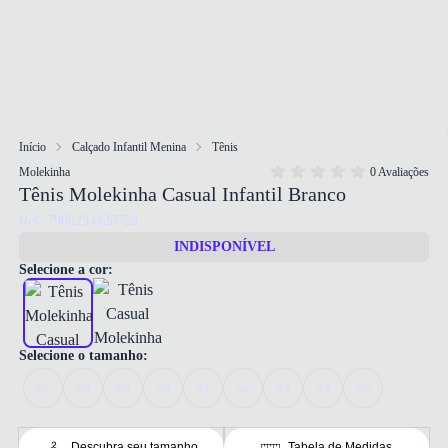
Início
Calçado Infantil Menina
Tênis
Molekinha
0 Avaliações
Tênis Molekinha Casual Infantil Branco
Ref: 7900294426728
INDISPONÍVEL
Selecione a cor:
Selecione o tamanho:
17
18
19
20
21
22
23
24
25
Descubra seu tamanho
Tabela de Medidas