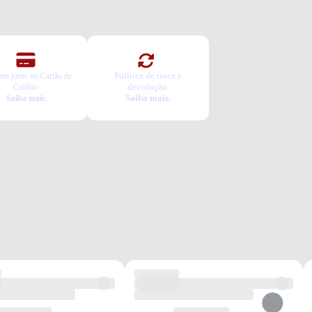
ca Grátis
a é gratuita e fácil. Você tem 7 dias para solicitar a troca, caso o
o não sirva.
Política de troca e
em juros no Cartão de
devolução.
Crédito.
Saiba mais.
Saiba mais.