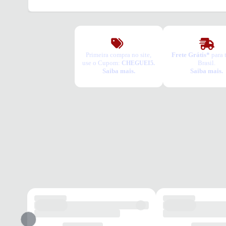
Primeira compra no site,
Frete Grátis*
para 
use o Cupom:
Brasil.
CHEGUEI5.
Saiba mais.
Saiba mais.