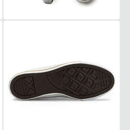
PAL
EVA
FEC
Cadar
SOL
MAT
Borra
ADE
Alta
AMO
Médi
FOR
MAT
Têxtil
ACO
Leve
USO
TIPO
Casua
Esse t
1. Es
2. Faç