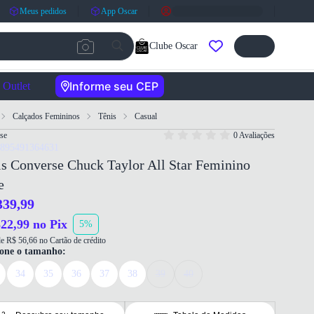
Meus pedidos
App Oscar
Clube Oscar
Informe seu CEP
Outlet
Calçados Femininos
Tênis
Casual
se
0 Avaliações
7895491364631
s Converse Chuck Taylor All Star Feminino
e
339,99
22,99 no Pix
5%
e R$ 56,66 no Cartão de crédito
ione o tamanho:
34
35
36
37
38
39
40