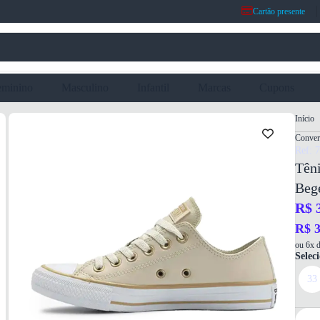
Cartão presente
eminino
Masculino
Infantil
Marcas
Cupons
Início
Conver
Ref: 
Têni
Beg
R$ 
R$ 3
ou 6x d
Selec
33