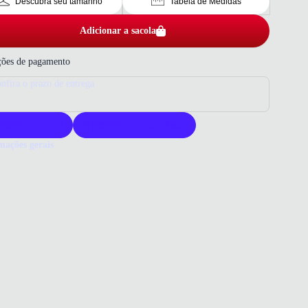
Descubra seu tamanho
Tabela de Medidas
Adicionar a sacola
ões de pagamento
nfira o prazo de entrega
roduto original
Acompanha nota fiscal
mações gerais
ue comprar um tênis Converse?
s Converse é sinônimo de estilo icônico e qualidade. Ele oferece
to e durabilidade para o uso diário. Escolher Converse é garantir um
o versátil e moderno.
o que você precisa saber sobre Tênis Converse Chuck Taylor All Star
ino Bege
ERIAL
al sintético fosco