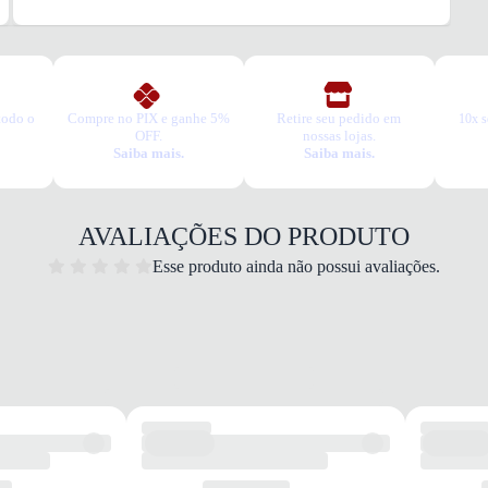
3. Tro
A troc
produt
todo o
Compre no PIX e ganhe 5%
Retire seu pedido em
10x s
OFF.
nossas lojas.
Saiba mais.
Saiba mais.
AVALIAÇÕES DO PRODUTO
Esse produto ainda não possui avaliações.