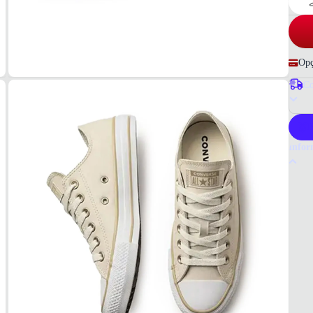
Opç
Co
P
Infor
Por q
O têni
confor
calçad
Tudo 
Femin
MAT
Materi
COR
Bege