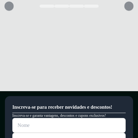
Solado em borracha resistente que oferece ótima tração e durabilidade
para uso diário.
Conforto e segurança para caminhar com estilo em todas as ocasiões.
Garantia
Este produto possui uma garantia contra defeitos de fabricação válida por
um período de 90 dias.
Inscreva-se para receber novidades e descontos!
Inscreva-se e garanta vantagens, descontos e cupons exclusivos!