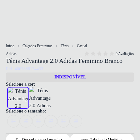
Início
Calçados Femininos
Tênis
Casual
Adidas
0 Avaliações
Tênis Advantage 2.0 Adidas Feminino Branco
Ref: 4067888124453
INDISPONÍVEL
Selecione a cor:
Selecione o tamanho:
34
35
36
37
38
39
Descubra seu tamanho
Tabela de Medidas