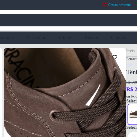
Cartão presente
eminino
Masculino
Infantil
Marcas
Cupons
Início
Ferraci
Ref: 
Tên
R$ 389
R$ 2
ou 6x d
Seleci
Selec