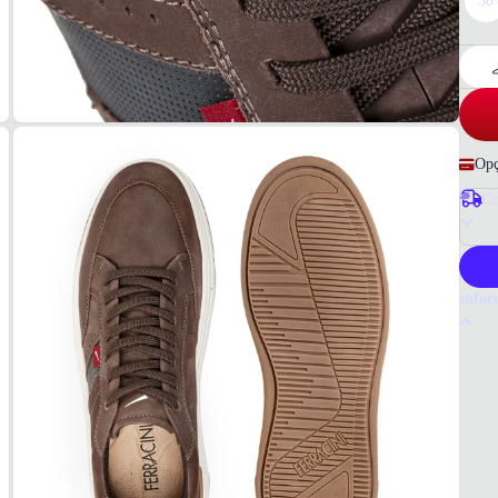
38
Opç
Co
P
Infor
Por q
O têni
a dia.
e esti
Tudo 
Locke
MAT