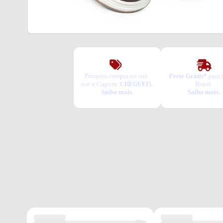
Primeira compra no site,
Frete Grátis*
para 
use o Cupom:
Brasil.
CHEGUEI5.
Saiba mais.
Saiba mais.