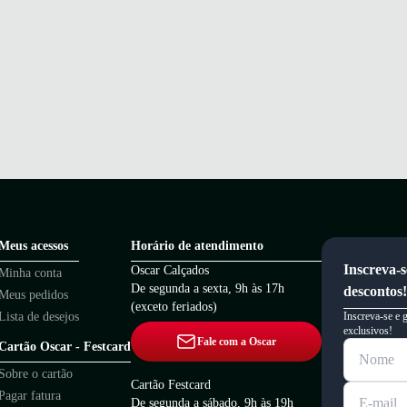
Meus acessos
Horário de atendimento
Inscreva-s
Oscar Calçados
Minha conta
De segunda a sexta, 9h às 17h
descontos!
Meus pedidos
(exceto feriados)
Lista de desejos
Inscreva-se e 
exclusivos!
Fale com a Oscar
Cartão Oscar - Festcard
Sobre o cartão
Cartão Festcard
Pagar fatura
De segunda a sábado, 9h às 19h