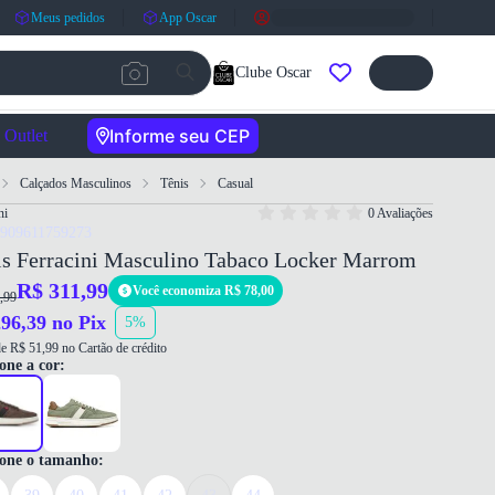
Meus pedidos
App Oscar
Clube Oscar
Informe seu CEP
Outlet
Calçados Masculinos
Tênis
Casual
ni
0 Avaliações
7909611759273
is Ferracini Masculino Tabaco Locker Marrom
R$ 311,99
Você economiza R$ 78,00
,99
96,39 no Pix
5%
e R$ 51,99 no Cartão de crédito
one a cor:
ione o tamanho: