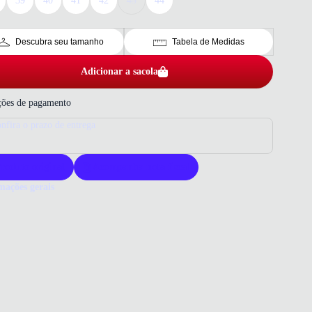
39
40
41
42
43
44
Descubra seu tamanho
Tabela de Medidas
Adicionar a sacola
ões de pagamento
nfira o prazo de entrega
roduto original
Acompanha nota fiscal
mações gerais
ue comprar um tênis Ferracini?
s Ferracini masculino oferece design sofisticado e conforto para o dia
 Confeccionado com materiais de alta qualidade, garante durabilidade
lo. Escolha Ferracini para um calçado versátil e elegante.
o que você precisa saber sobre Tênis Ferracini Masculino Tabaco
r Marrom
ERIAL