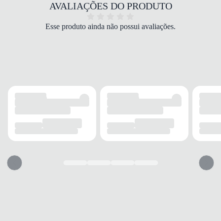
COR
AVALIAÇÕES DO PRODUTO
Bege
PALMILHA
Esse produto ainda não possui avaliações.
Espuma
FECHAMENTO
Cadarço
SOLADO
MATERIAL
EVA
ADERÊNCIA
Alta
AMORTECIMENTO
Eficiente
FORRO
MATERIAL
Tecido
TECNOLOGIA
Respirável
ACOLCHOAMENTO
Leve