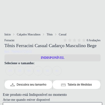
Início
Calçados Masculinos
Tênis
Casual
Ferracini
0 Avaliações
Tênis Ferracini Casual Cadarço Masculino Bege
Ref: 7909611723151
INDISPONÍVEL
Selecione o tamanho:
38
39
40
41
42
43
Descubra seu tamanho
Tabela de Medidas
Este produto está Indisponível no momento
Avise-me quando estiver disponivel