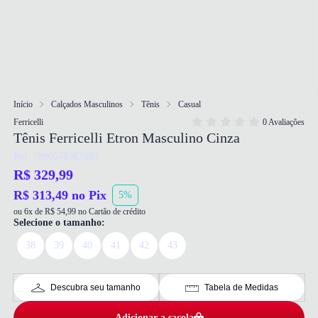
Início
Calçados Masculinos
Tênis
Casual
Ferricelli
0 Avaliações
Tênis Ferricelli Etron Masculino Cinza
Ref: 7890578387480
R$ 329,99
R$ 313,49 no Pix
5%
ou 6x de R$ 54,99 no Cartão de crédito
Selecione o tamanho:
38
39
40
41
42
43
Descubra seu tamanho
Tabela de Medidas
Adicionar a sacola