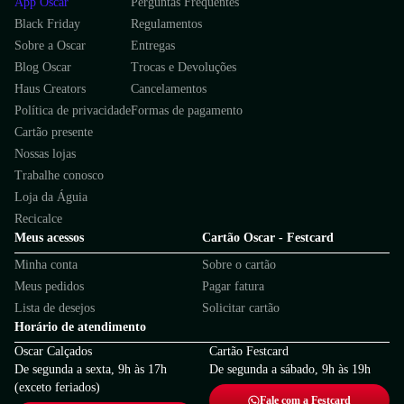
App Oscar
Perguntas Frequentes
Black Friday
Regulamentos
Sobre a Oscar
Entregas
Blog Oscar
Trocas e Devoluções
Haus Creators
Cancelamentos
Política de privacidade
Formas de pagamento
Cartão presente
Nossas lojas
Trabalhe conosco
Loja da Águia
Recicalce
Meus acessos
Cartão Oscar - Festcard
Minha conta
Sobre o cartão
Meus pedidos
Pagar fatura
Lista de desejos
Solicitar cartão
Horário de atendimento
Oscar Calçados
Cartão Festcard
De segunda a sexta, 9h às 17h
De segunda a sábado, 9h às 19h
(exceto feriados)
Fale com a Festcard