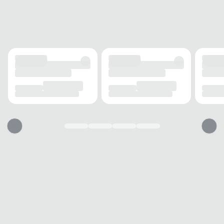
FECHAMENTO
Elástico
SOLADO
MATERIAL
Borracha
ADERÊNCIA
Alta
AMORTECIMENTO
Médio
FORRO
MATERIAL
Têxtil
TECNOLOGIA
Respirável
ACOLCHOAMENTO
Leve
USO
TIPO
Casual