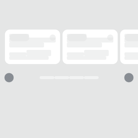
FECHAMENTO
Cadarço
SOLADO
MATERIAL
Borracha
ADERÊNCIA
Alta
AMORTECIMENTO
Médio
FORRO
MATERIAL
Tecido
ACOLCHOAMENTO
Acolchoado
TECNOLOGIA
Respirável
USO
TIPO