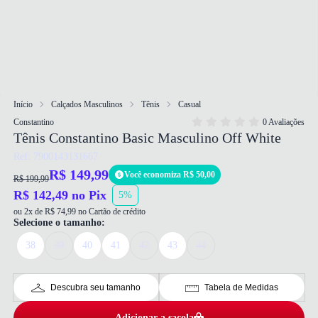
Início
Calçados Masculinos
Tênis
Casual
Constantino
0 Avaliações
Tênis Constantino Basic Masculino Off White
Ref: 7900143131667
R$ 149,99
Você economiza R$ 50,00
R$ 199,99
R$ 142,49 no Pix
5%
ou 2x de R$ 74,99 no Cartão de crédito
Selecione o tamanho:
38
39
40
41
42
43
44
Descubra seu tamanho
Tabela de Medidas
Adicionar a sacola