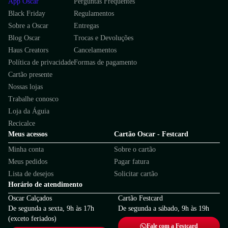
App Oscar
Perguntas Frequentes
Black Friday
Regulamentos
Sobre a Oscar
Entregas
Blog Oscar
Trocas e Devoluções
Haus Creators
Cancelamentos
Política de privacidade
Formas de pagamento
Cartão presente
Nossas lojas
Trabalhe conosco
Loja da Águia
Recicalce
Meus acessos
Cartão Oscar - Festcard
Minha conta
Sobre o cartão
Meus pedidos
Pagar fatura
Lista de desejos
Solicitar cartão
Horário de atendimento
Oscar Calçados
Cartão Festcard
De segunda a sexta, 9h às 17h
De segunda a sábado, 9h às 19h
(exceto feriados)
Fale com a Festcard