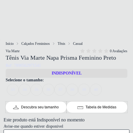
Início
Calçados Femininos
Tênis
Casual
Via Marte
0 Avaliações
Tênis Via Marte Napa Prisma Feminino Preto
Ref: 7890562971541
INDISPONÍVEL
Selecione o tamanho:
33
34
35
36
37
38
39
40
Descubra seu tamanho
Tabela de Medidas
Este produto está Indisponível no momento
Avise-me quando estiver disponivel