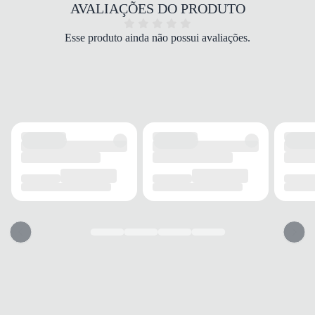
COR
AVALIAÇÕES DO PRODUTO
Preto
PALMILHA
Esse produto ainda não possui avaliações.
Acolchoada
FECHAMENTO
Elástico
SOLADO
MATERIAL
Borracha
ADERÊNCIA
Alta
AMORTECIMENTO
Médio
FORRO
MATERIAL
Tecido
ACOLCHOAMENTO
Leve