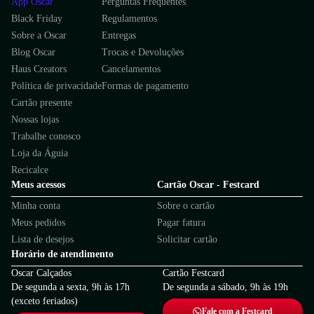
App Oscar
Perguntas Frequentes
Black Friday
Regulamentos
Sobre a Oscar
Entregas
Blog Oscar
Trocas e Devoluções
Haus Creators
Cancelamentos
Política de privacidade
Formas de pagamento
Cartão presente
Nossas lojas
Trabalhe conosco
Loja da Águia
Recicalce
Meus acessos
Cartão Oscar - Festcard
Minha conta
Sobre o cartão
Meus pedidos
Pagar fatura
Lista de desejos
Solicitar cartão
Horário de atendimento
Oscar Calçados
Cartão Festcard
De segunda a sexta, 9h às 17h
De segunda a sábado, 9h às 19h
(exceto feriados)
Fale com a Festcard