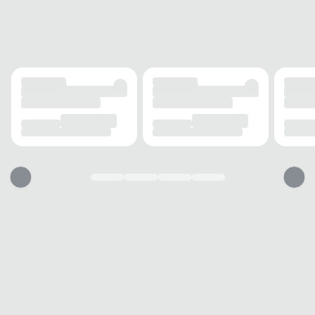
FECHAMENTO
Elástico
SOLADO
MATERIAL
Borracha
ADERÊNCIA
Alta
AMORTECIMENTO
Médio
PALMILHA
MATERIAL
Espuma
TIPO
Conforto
REMOVÍVEL
Não
BICO
TIPO
Arredondado