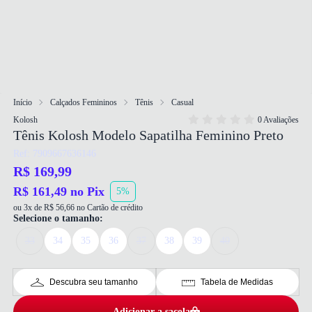
Início
Calçados Femininos
Tênis
Casual
Kolosh
0 Avaliações
Tênis Kolosh Modelo Sapatilha Feminino Preto
Ref: 7909667636146
R$ 169,99
R$ 161,49 no Pix
5%
ou 3x de R$ 56,66 no Cartão de crédito
Selecione o tamanho:
33
34
35
36
37
38
39
40
Descubra seu tamanho
Tabela de Medidas
Adicionar a sacola