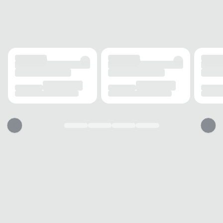
Cadarço
SOLADO
MATERIAL
Borracha
ADERÊNCIA
Alta
AMORTECIMENTO
EVA
FORRO
MATERIAL
Tecido
RESPIRABILIDADE
Boa
ACOLCHOAMENTO
Médio
USO
TIPO
Casual
Esse tênis vai servir?