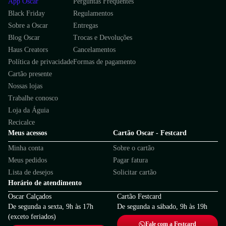
App Oscar
Perguntas Frequentes
Black Friday
Regulamentos
Sobre a Oscar
Entregas
Blog Oscar
Trocas e Devoluções
Haus Creators
Cancelamentos
Política de privacidade
Formas de pagamento
Cartão presente
Nossas lojas
Trabalhe conosco
Loja da Águia
Recicalce
Meus acessos
Cartão Oscar - Festcard
Minha conta
Sobre o cartão
Meus pedidos
Pagar fatura
Lista de desejos
Solicitar cartão
Horário de atendimento
Oscar Calçados
Cartão Festcard
De segunda a sexta, 9h às 17h
De segunda a sábado, 9h às 19h
(exceto feriados)
Fale com a Festcard