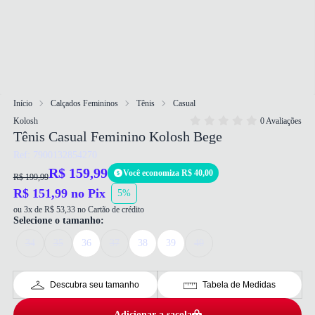
Início
Calçados Femininos
Tênis
Casual
Kolosh
0 Avaliações
Tênis Casual Feminino Kolosh Bege
Ref: 7900132854270
R$ 159,99
Você economiza R$ 40,00
R$ 199,99
R$ 151,99 no Pix
5%
ou 3x de R$ 53,33 no Cartão de crédito
Selecione o tamanho:
34
35
36
37
38
39
40
Descubra seu tamanho
Tabela de Medidas
Adicionar a sacola