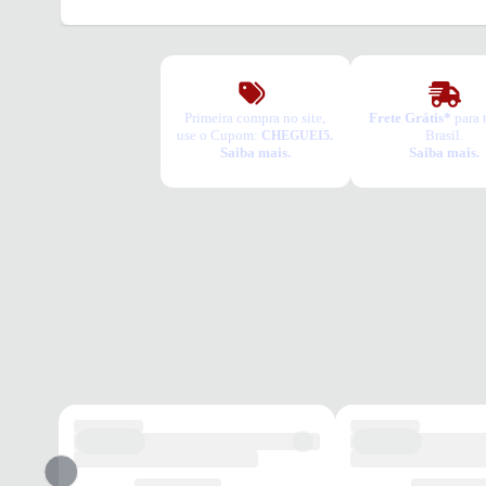
Primeira compra no site,
Frete Grátis*
para 
use o Cupom:
Brasil.
CHEGUEI5.
Saiba mais.
Saiba mais.