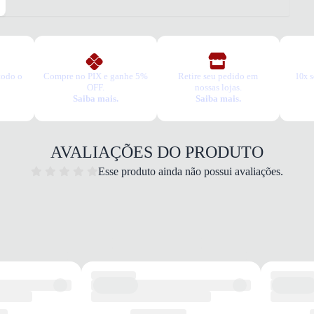
todo o
Compre no PIX e ganhe 5%
Retire seu pedido em
10x s
OFF.
nossas lojas.
Saiba mais.
Saiba mais.
AVALIAÇÕES DO PRODUTO
Esse produto ainda não possui avaliações.