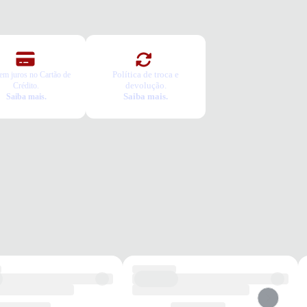
Política de troca e
em juros no Cartão de
devolução.
Crédito.
Saiba mais.
Saiba mais.