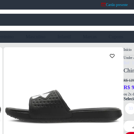
Cartão presente
eminino
Masculino
Infantil
Marcas
Cupons
Início
Under 
Ref: 
Chi
R$ 129
R$ 9
ou 2x d
Selec
33