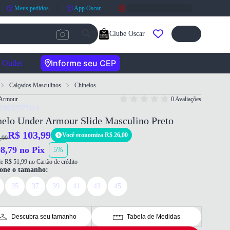
Meus pedidos
App Oscar
Clube Oscar
Informe seu CEP
Outlet
Calçados Masculinos
Chinelos
Armour
0 Avaliações
198632975114
nelo Under Armour Slide Masculino Preto
R$ 103,99
Você economiza R$ 26,00
,99
8,79 no Pix
5%
e R$ 51,99 no Cartão de crédito
ione o tamanho:
35
37
39
41
43
45
Descubra seu tamanho
Tabela de Medidas