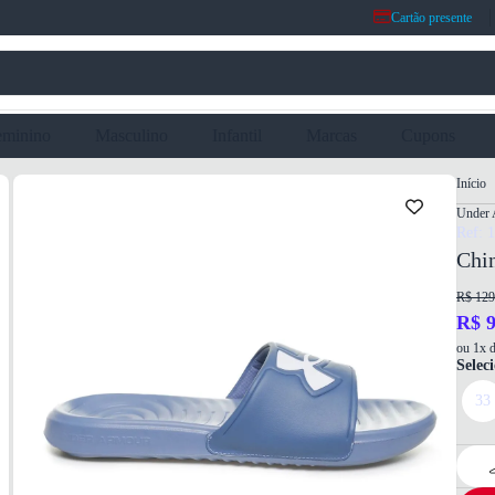
Cartão presente
eminino
Masculino
Infantil
Marcas
Cupons
Início
Under 
Ref: 
Chi
R$ 129
R$ 9
ou 1x d
Selec
33