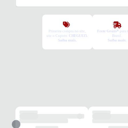
Primeira compra no site,
Frete Grátis*
para 
use o Cupom:
Brasil.
CHEGUEI5.
Saiba mais.
Saiba mais.