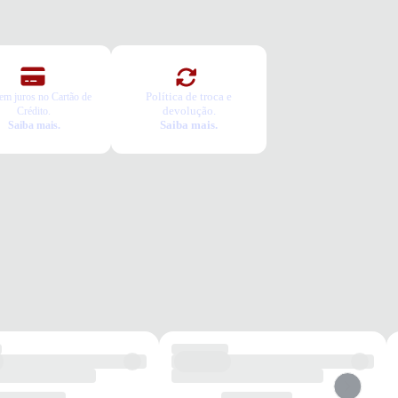
Política de troca e
em juros no Cartão de
devolução.
Crédito.
Saiba mais.
Saiba mais.