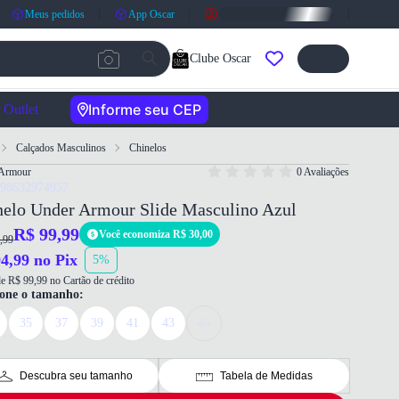
Meus pedidos
App Oscar
Clube Oscar
Informe seu CEP
Outlet
Calçados Masculinos
Chinelos
Armour
0 Avaliações
198632974957
nelo Under Armour Slide Masculino Azul
R$ 99,99
Você economiza R$ 30,00
,99
4,99 no Pix
5%
e R$ 99,99 no Cartão de crédito
ione o tamanho:
35
37
39
41
43
45
Descubra seu tamanho
Tabela de Medidas