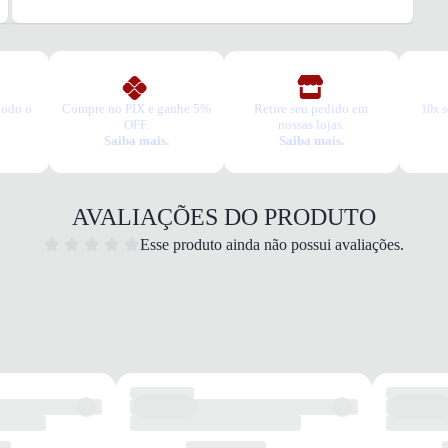
todo o
Compre no PIX e ganhe 5%
Retire seu pedido em
10x s
OFF.
nossas lojas.
Saiba mais.
Saiba mais.
AVALIAÇÕES DO PRODUTO
Esse produto ainda não possui avaliações.