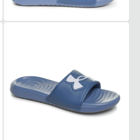
Esse c
Azul
passe
Mater
Sua
f
Borra
para q
Forro
Comp
Borra
produ
Palmi
Perfei
Borra
dia a 
Solad
Armo
Embor
Garan
Contra
Orig
Fabric
Produ
Sim
Acomp
Sim