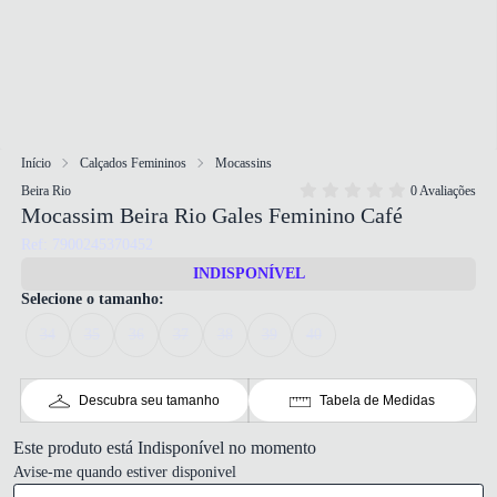
Início
Calçados Femininos
Mocassins
Beira Rio
0 Avaliações
Mocassim Beira Rio Gales Feminino Café
Ref: 7900245370452
INDISPONÍVEL
Selecione o tamanho:
34
35
36
37
38
39
40
Descubra seu tamanho
Tabela de Medidas
Este produto está Indisponível no momento
Avise-me quando estiver disponivel