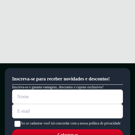
Sinta conforto e segurança em cada passo com este mocassim Beira Rio.
Garantia
Este produto possui uma garantia contra defeitos de fabricação válida por
um período de 90 dias.
Inscreva-se para receber novidades e descontos!
Inscreva-se e garanta vantagens, descontos e cupons exclusivos!
Ao se cadastrar você irá concordar com a nossa política de privacidade
Cadastrar-se