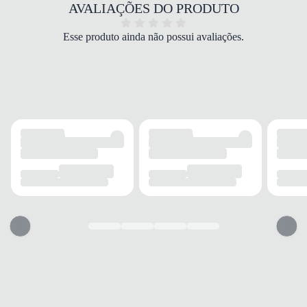
COR
AVALIAÇÕES DO PRODUTO
Café
MODELO
Esse produto ainda não possui avaliações.
Mocassim
FECHAMENTO
Elástico
SOLADO
MATERIAL
Borracha
ADERÊNCIA
Alta
AMORTECIMENTO
Médio
PALMILHA
MATERIAL
Espuma
TIPO
Espumada