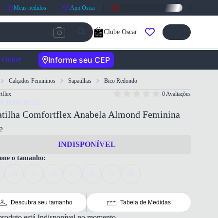
Meus pedidos
App Oscar
Clube Oscar
Informe seu CEP
Outlet
Calçados Femininos
Sapatilhas
Bico Redondo
tflex
0 Avaliações
7900080699312
atilha Comfortflex Anabela Almond Feminina
e
INDISPONÍVEL
ione o tamanho:
34
35
36
37
38
39
40
Descubra seu tamanho
Tabela de Medidas
produto está Indisponível no momento