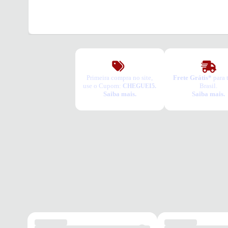
Primeira compra no site,
Frete Grátis*
para 
use o Cupom:
Brasil.
CHEGUEI5.
Saiba mais.
Saiba mais.