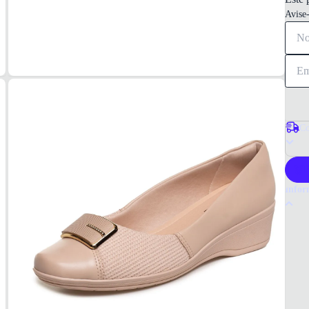
Avise
Co
P
Infor
Por q
A Comf
dia. S
Comfor
Tudo 
Almon
Materi