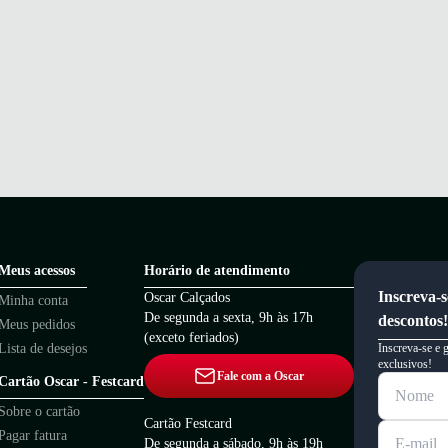
Meus acessos
Horário de atendimento
Inscreva-s
Oscar Calçados
Minha conta
De segunda a sexta, 9h às 17h
descontos!
Meus pedidos
(exceto feriados)
Lista de desejos
Inscreva-se e 
exclusivos!
Fale com a Oscar
Cartão Oscar - Festcard
Sobre o cartão
Cartão Festcard
Pagar fatura
De segunda a sábado, 9h às 19h