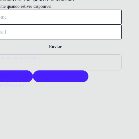
-me quando estiver disponivel
Enviar
nfira o prazo de entrega
roduto original
Acompanha nota fiscal
mações gerais
ue comprar uma sapatilha Comfortflex?
ortflex oferece sapatilhas que unem conforto e estilo para o dia a
eu design proporciona estabilidade e leveza ao caminhar. Escolher
tflex é garantir qualidade e praticidade para seus pés.
o que você precisa saber sobre Sapatilha Comfortflex Anabela
d Feminina Bege
al