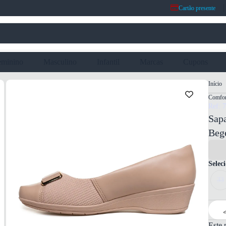
Cartão presente
eminino
Masculino
Infantil
Marcas
Cupons
Início
Comfor
Ref: 
Sap
Beg
Selec
33
Este 