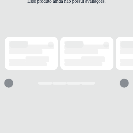
Esse produto ainda não possui avaliações.
Bloco
ALTURA DO SALTO
5 cm
SOLADO
MATERIAL
Borracha
ADERÊNCIA
Alta
AMORTECIMENTO
Médio
FECHAMENTO
TIPO
Fivela
POSIÇÃO
Lateral
AJUSTE REGULÁVEL
Sim
BICO