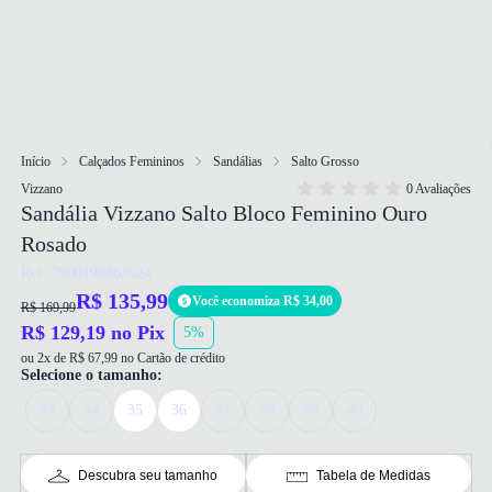
Início
Calçados Femininos
Sandálias
Salto Grosso
Vizzano
0 Avaliações
Sandália Vizzano Salto Bloco Feminino Ouro
Rosado
Ref: 7900190863924
R$ 135,99
Você economiza R$ 34,00
R$ 169,99
R$ 129,19 no Pix
5%
ou 2x de R$ 67,99 no Cartão de crédito
Selecione o tamanho:
33
34
35
36
37
38
39
40
Descubra seu tamanho
Tabela de Medidas