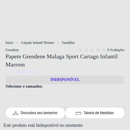
Início
Calçado Infantil Menino
Sandálias
Grendene
0 Avaliações
Papete Grendene Malaga Sport Cartago Infantil
Marrom
Ref: 7900204346214
INDISPONÍVEL
Selecione o tamanho:
17
19
20
22
23
25
Descubra seu tamanho
Tabela de Medidas
Este produto está Indisponível no momento