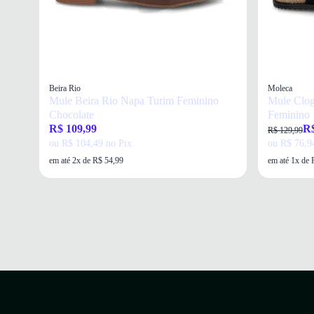
Beira Rio
Moleca
Mule Beira Rio Napa Turim Feminino
Mule Clog
Chocolate
Feminino
R$ 109,99
R$
R$ 129,99
ou R$ 104,49 no Pix
ou R$ 76,9
em até 2x de R$ 54,99
em até 1x de 