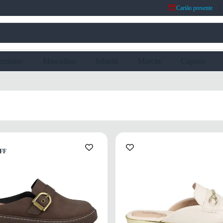
Cartão presente
eminino
Masculino
Infantil
Marcas
Cupons
FF