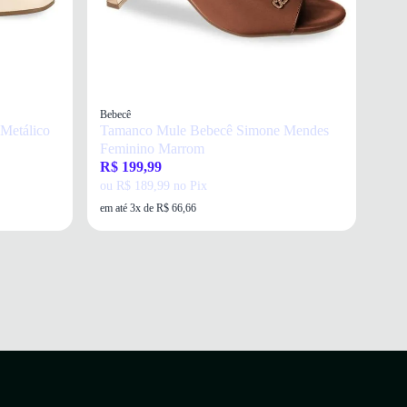
Bebecê
 Metálico
Tamanco Mule Bebecê Simone Mendes
Feminino Marrom
R$ 199,99
ou R$ 189,99 no Pix
em até 3x de R$ 66,66