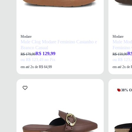
Modare
Modare
Mule Clog Modare Feminino Castanho e
Mule Moda
Branco Casual
Feminino 
R$ 129,99
R$
R$ 179,99
R$ 159,99
ou R$ 123,49 no Pix
ou R$ 123,
em até 2x de R$ 64,99
em até 2x de 
38% O