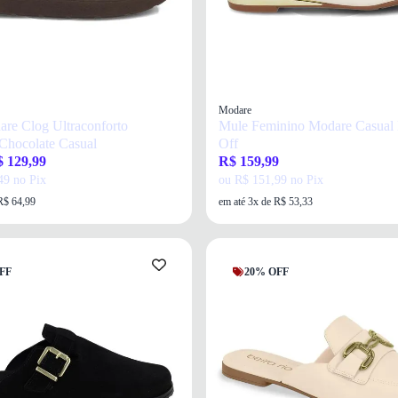
Modare
re Clog Ultraconforto
Mule Feminino Modare Casual
Chocolate Casual
Off
 129,99
R$ 159,99
49 no Pix
ou R$ 151,99 no Pix
R$ 64,99
em até 3x de R$ 53,33
FF
20% OFF