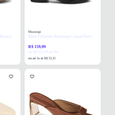
Mississipi
 Branco
Mule Feminino Mississipi Casual Preto
R$ 159,99
ou R$ 151,99 no Pix
em até 3x de R$ 53,33