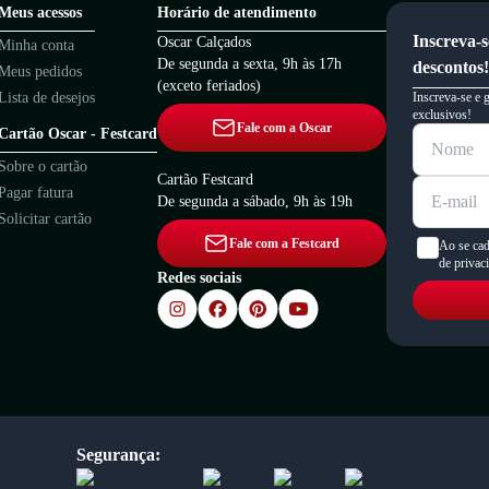
Meus acessos
Horário de atendimento
Inscreva-s
Oscar Calçados
Minha conta
De segunda a sexta, 9h às 17h
descontos!
Meus pedidos
(exceto feriados)
Lista de desejos
Inscreva-se e 
exclusivos!
Fale com a Oscar
Cartão Oscar - Festcard
Sobre o cartão
Cartão Festcard
Pagar fatura
De segunda a sábado, 9h às 19h
Solicitar cartão
Fale com a Festcard
Ao se cad
de privac
Redes sociais
Segurança: