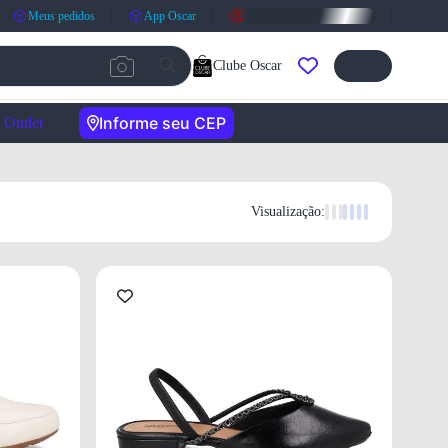
Meus pedidos
App Oscar
Clube Oscar
Informe seu CEP
Outlet
Visualização: