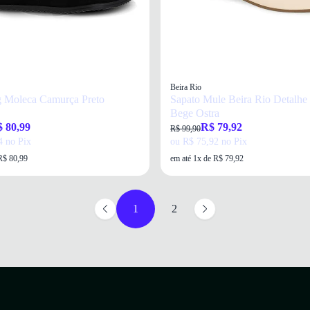
Beira Rio
 Moleca Camurça Preto
Sapato Mule Beira Rio Detalhe
Bege Ostra
 80,99
R$ 79,92
R$ 99,90
4 no Pix
ou R$ 75,92 no Pix
R$ 80,99
em até 1x de R$ 79,92
1
2