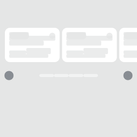
FECHAMENTO
Cadarço
SOLADO
MATERIAL
Borracha
ADERÊNCIA
Alta
AMORTECIMENTO
EVA
CANO
TIPO
Baixo
ELASTICIDADE
Leve
ACOLCHOAMENTO
Médio
PALMILHA
TIPO
Anatômica
Essa chuteira vai servir?
1. Escolha seu número