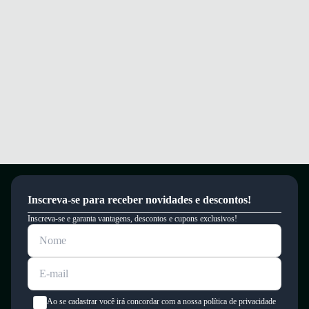
Palmilha em espuma que absorve impactos proporcionando conforto
durante o jogo.
Conforto e segurança para alta performance em campo durante toda a
partida.
Garantia
Este produto possui uma garantia contra defeitos de fabricação válida por
um período de 90 dias.
Inscreva-se para receber novidades e descontos!
Inscreva-se e garanta vantagens, descontos e cupons exclusivos!
Ao se cadastrar você irá concordar com a nossa política de privacidade