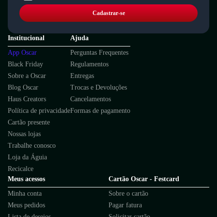
Cadastrar-se
Institucional
Ajuda
App Oscar
Perguntas Frequentes
Black Friday
Regulamentos
Sobre a Oscar
Entregas
Blog Oscar
Trocas e Devoluções
Haus Creators
Cancelamentos
Política de privacidade
Formas de pagamento
Cartão presente
Nossas lojas
Trabalhe conosco
Loja da Águia
Recicalce
Meus acessos
Cartão Oscar - Festcard
Minha conta
Sobre o cartão
Meus pedidos
Pagar fatura
Lista de desejos
Solicitar cartão