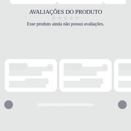
MATERIAL
Sintético/Tecido
AVALIAÇÕES DO PRODUTO
COR
Azul
Esse produto ainda não possui avaliações.
TIPO DE TRAVA
Campo
FECHAMENTO
Cadarço
SOLADO
MATERIAL
Borracha
ADERÊNCIA
Alta
AMORTECIMENTO
Espuma
CANO
TIPO
Baixo