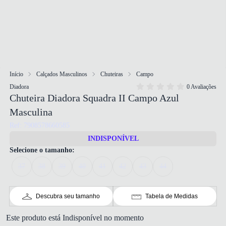
Início
Calçados Masculinos
Chuteiras
Campo
Diadora
0 Avaliações
Chuteira Diadora Squadra II Campo Azul
Masculina
Ref: 7908578660585
INDISPONÍVEL
Selecione o tamanho:
37
38
39
40
41
42
43
44
Descubra seu tamanho
Tabela de Medidas
Este produto está Indisponível no momento