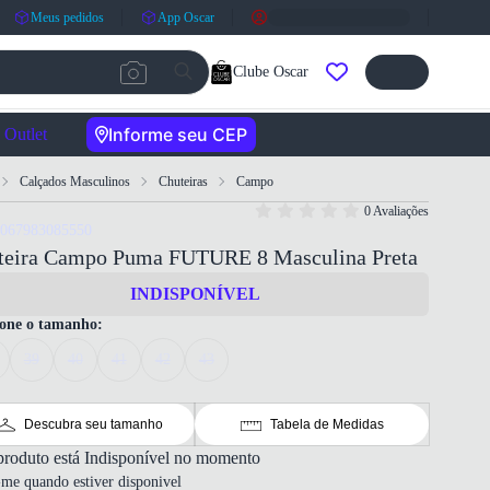
Meus pedidos
App Oscar
Clube Oscar
Informe seu CEP
Outlet
Calçados Masculinos
Chuteiras
Campo
0 Avaliações
4067983085550
teira Campo Puma FUTURE 8 Masculina Preta
INDISPONÍVEL
ione o tamanho:
39
40
41
42
43
Descubra seu tamanho
Tabela de Medidas
produto está Indisponível no momento
-me quando estiver disponivel