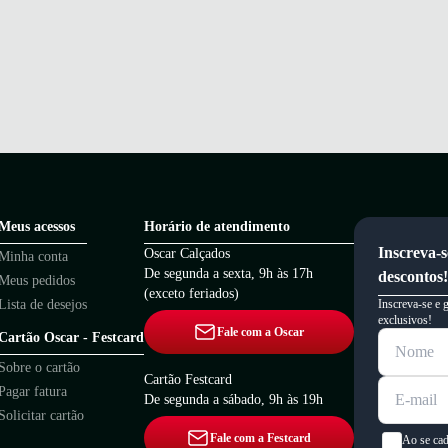
Meus acessos
Horário de atendimento
Inscreva-s
Oscar Calçados
Minha conta
De segunda a sexta, 9h às 17h
descontos!
Meus pedidos
(exceto feriados)
Lista de desejos
Inscreva-se e 
exclusivos!
Fale com a Oscar
Cartão Oscar - Festcard
Sobre o cartão
Cartão Festcard
Pagar fatura
De segunda a sábado, 9h às 19h
Solicitar cartão
Fale com a Festcard
Ao se cad