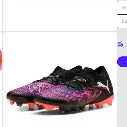
Co
P
Infor
Por q
A chu
jogado
durab
Tudo 
Preto
MAT
Sintét