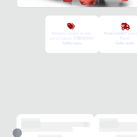
Primeira compra no site,
Frete Grátis*
para 
use o Cupom:
Brasil.
CHEGUEI5.
Saiba mais.
Saiba mais.