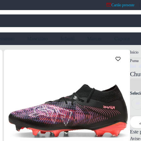
Cartão presente
eminino
Masculino
Infantil
Marcas
Cupons
Início
Puma
Ref: 
Chu
Selec
38
Este 
Avise