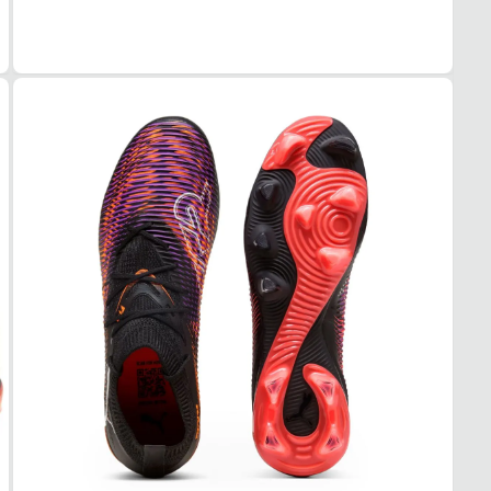
COR
Preto
TIPO
Camp
FEC
Cadar
SOL
MAT
Borra
ADE
Alta
AMO
Espu
CAN
TIPO
Meia
ELAS
Alta
ACO
Leve
PAL
TIPO