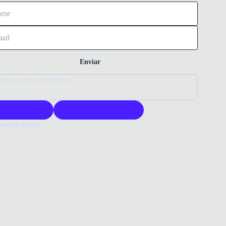
Enviar
nfira o prazo de entrega
roduto original
Acompanha nota fiscal
mações gerais
ue comprar uma chuteira Puma?
teira Puma FUTURE 8 oferece inovação e desempenho para
res exigentes. Com material de alta qualidade, garante conforto e
ilidade. Escolha Puma para estilo e performance em campo.
o que você precisa saber sobre Chuteira Puma FUTURE 8 Masculino
ERIAL
ico/Têxtil