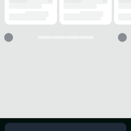
Forro em knit que proporciona ventilação e conforto durante o uso.
Sinta conforto e segurança a cada passo dentro da quadra.
Garantia
Este produto possui uma garantia contra defeitos de fabricação válida por
um período de 90 dias.