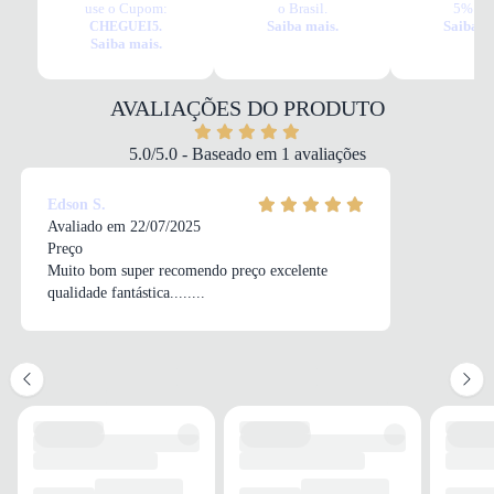
use o Cupom:
o Brasil.
5% OF
Tudo o que você precisa saber sobre Chuteira Futsal Mizuno Regent IN
Saiba mais.
Saiba m
CHEGUEI5.
Juvenil Rosa
Saiba mais.
MATERIAL
Sintético
COR
AVALIAÇÕES DO PRODUTO
Rosa
TIPO DE TRAVA
5.0/5.0 - Baseado em 1 avaliações
Futsal
FECHAMENTO
Edson S.
Cadarço
Avaliado em 22/07/2025
Preço
Muito bom super recomendo preço excelente
qualidade fantástica........
SOLADO
MATERIAL
Borracha
ADERÊNCIA
Alta
AMORTECIMENTO
Média
CANO