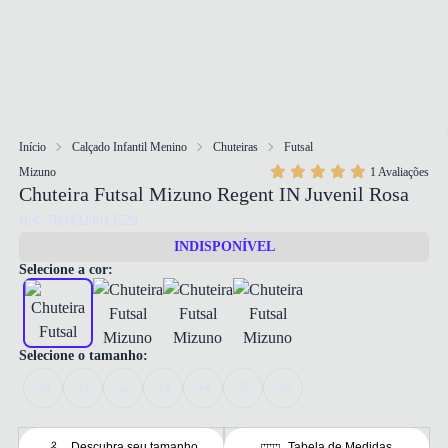
Início
Calçado Infantil Menino
Chuteiras
Futsal
Mizuno
1 Avaliações
Chuteira Futsal Mizuno Regent IN Juvenil Rosa
Ref: 7894929813529
INDISPONÍVEL
Selecione a cor:
Selecione o tamanho:
30
31
32
33
34
35
36
Descubra seu tamanho
Tabela de Medidas