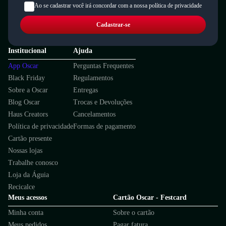
Ao se cadastrar você irá concordar com a nossa política de privacidade
Cadastrar-se
Institucional
Ajuda
App Oscar
Perguntas Frequentes
Black Friday
Regulamentos
Sobre a Oscar
Entregas
Blog Oscar
Trocas e Devoluções
Haus Creators
Cancelamentos
Política de privacidade
Formas de pagamento
Cartão presente
Nossas lojas
Trabalhe conosco
Loja da Águia
Recicalce
Meus acessos
Cartão Oscar - Festcard
Minha conta
Sobre o cartão
Meus pedidos
Pagar fatura