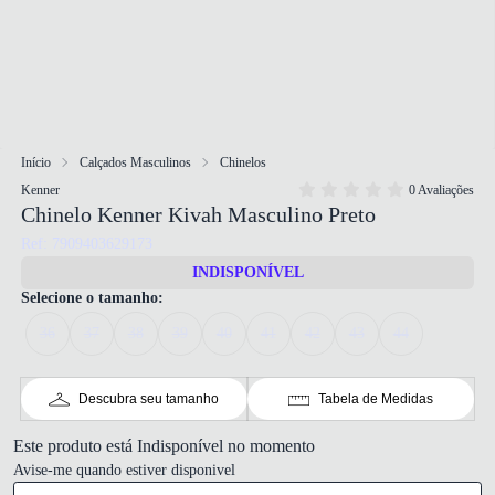
Início
Calçados Masculinos
Chinelos
Kenner
0 Avaliações
Chinelo Kenner Kivah Masculino Preto
Ref: 7909403629173
INDISPONÍVEL
Selecione o tamanho:
36
37
38
39
40
41
42
43
44
Descubra seu tamanho
Tabela de Medidas
Este produto está Indisponível no momento
Avise-me quando estiver disponivel