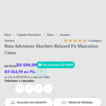
Início
Calçados Masculinos
Botas
Aventura
Skechers
3 Avaliações
Bota Adventure Skechers Relaxed Fit Masculino
Cinza
Ref: 196311799921
R$ 699,99
Você economiza R$ 100,00
R$ 799,99
R$ 664,99 no Pix
5%
ou 10x de R$ 69,99 no Cartão de crédito
Selecione o tamanho:
38
39
40
41
42
43
44
45
Descubra seu tamanho
Tabela de Medidas