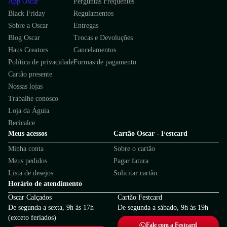
App Oscar
Perguntas Frequentes
Black Friday
Regulamentos
Sobre a Oscar
Entregas
Blog Oscar
Trocas e Devoluções
Haus Creators
Cancelamentos
Política de privacidade
Formas de pagamento
Cartão presente
Nossas lojas
Trabalhe conosco
Loja da Águia
Recicalce
Meus acessos
Cartão Oscar - Festcard
Minha conta
Sobre o cartão
Meus pedidos
Pagar fatura
Lista de desejos
Solicitar cartão
Horário de atendimento
Oscar Calçados
Cartão Festcard
De segunda a sexta, 9h às 17h
De segunda a sábado, 9h às 19h
(exceto feriados)
Fale com a Festcard