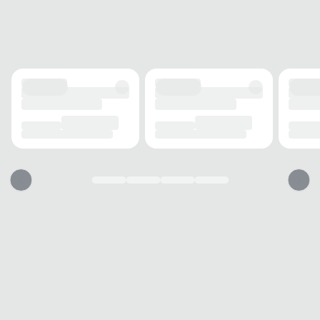
Zíper
CANO
TIPO
Longo
ALTURA
Alto
CIRCUNFERÊNCIA
36 cm
SALTO
TIPO
Bloco
ALTURA
5 cm
SOLADO
TIPO
Emborrachado
Essa bota vai servir?
1. Escolha seu número
2. Faça o pedido e prove