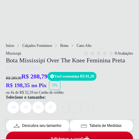
Início
Calçados Femininos
Botas
Cano Alto
Mississipi
0 Avaliações
Bota Mississipi Over The Knee Feminina Preta
Ref: 7900132889821
R$ 208,79
Você economiza R$ 81,20
R$ 289,99
R$ 198,35 no Pix
5%
ou 4x de R$ 52,19 no Cartão de crédito
Selecione o tamanho:
34
35
36
37
38
39
40
Descubra seu tamanho
Tabela de Medidas
Adicionar a sacola