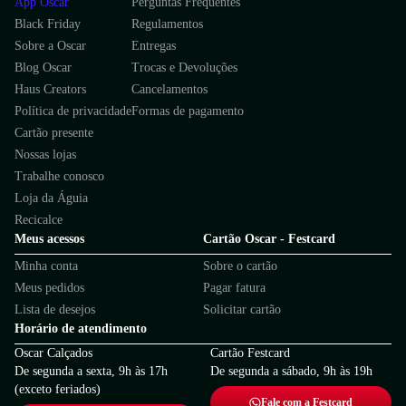
App Oscar
Perguntas Frequentes
Black Friday
Regulamentos
Sobre a Oscar
Entregas
Blog Oscar
Trocas e Devoluções
Haus Creators
Cancelamentos
Política de privacidade
Formas de pagamento
Cartão presente
Nossas lojas
Trabalhe conosco
Loja da Águia
Recicalce
Meus acessos
Cartão Oscar - Festcard
Minha conta
Sobre o cartão
Meus pedidos
Pagar fatura
Lista de desejos
Solicitar cartão
Horário de atendimento
Oscar Calçados
Cartão Festcard
De segunda a sexta, 9h às 17h
De segunda a sábado, 9h às 19h
(exceto feriados)
Fale com a Festcard