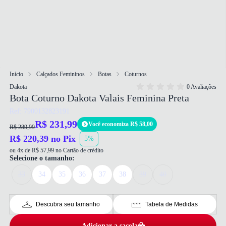
Início
Calçados Femininos
Botas
Coturnos
Dakota
0 Avaliações
Bota Coturno Dakota Valais Feminina Preta
Ref: 7900132823191
R$ 231,99
Você economiza R$ 58,00
R$ 289,99
R$ 220,39 no Pix
5%
ou 4x de R$ 57,99 no Cartão de crédito
Selecione o tamanho:
33
34
35
36
37
38
39
40
Descubra seu tamanho
Tabela de Medidas
Adicionar a sacola