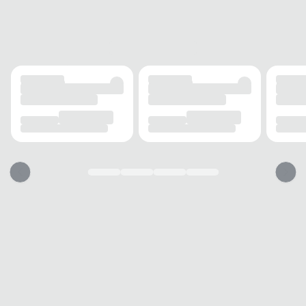
FECHAMENTO
Cadarço
CANO
TIPO
Médio
ALTURA
Médio
CIRCUNFERÊNCIA
27 cm
SALTO
TIPO
Tratorado
ALTURA
4 cm
SOLADO
TIPO
Borracha
Essa bota vai servir?
1. Escolha seu número