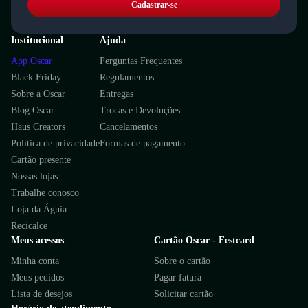
Cadastrar-se
Institucional
Ajuda
App Oscar
Perguntas Frequentes
Black Friday
Regulamentos
Sobre a Oscar
Entregas
Blog Oscar
Trocas e Devoluções
Haus Creators
Cancelamentos
Política de privacidade
Formas de pagamento
Cartão presente
Nossas lojas
Trabalhe conosco
Loja da Águia
Recicalce
Meus acessos
Cartão Oscar - Festcard
Minha conta
Sobre o cartão
Meus pedidos
Pagar fatura
Lista de desejos
Solicitar cartão