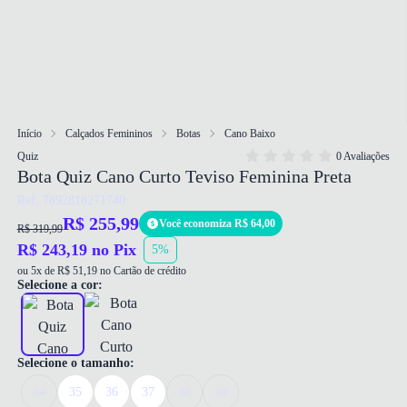
Início
Calçados Femininos
Botas
Cano Baixo
Quiz
0 Avaliações
Bota Quiz Cano Curto Teviso Feminina Preta
Ref: 7892818271740
R$ 255,99
Você economiza R$ 64,00
R$ 319,99
R$ 243,19 no Pix
5%
ou 5x de R$ 51,19 no Cartão de crédito
Selecione a cor:
Selecione o tamanho:
34
35
36
37
38
39