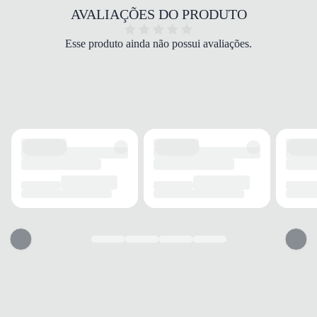
COR
AVALIAÇÕES DO PRODUTO
Preto
BICO
Esse produto ainda não possui avaliações.
Quadrado
FECHAMENTO
Zíper
CANO
TIPO
Médio
ALTURA
Médio
CIRCUNFERÊNCIA
31 cm
SALTO
TIPO
Bloco
ALTURA
6 cm