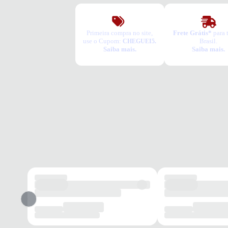
Primeira compra no site,
Frete Grátis*
para 
use o Cupom:
Brasil.
CHEGUEI5.
Saiba mais.
Saiba mais.