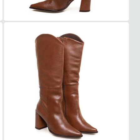
FEC
Zíper
CAN
TIPO
Alto
ALT
Alto
CIRC
37 cm
SAL
TIPO
Gross
ALT
Alto
SOL
TIPO
Borra
Essa b
1. Es
2. Faç
3. Tro
A troc
produt