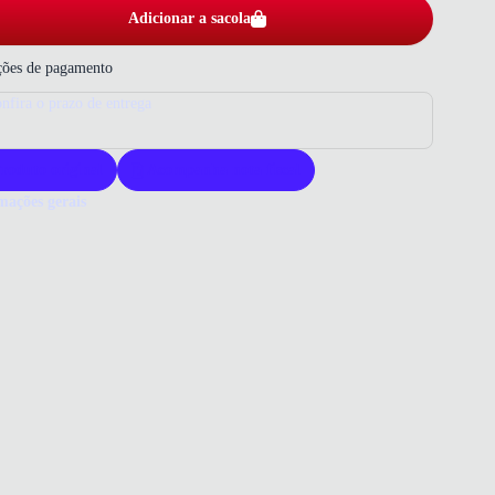
Adicionar a sacola
ões de pagamento
nfira o prazo de entrega
roduto original
Acompanha nota fiscal
mações gerais
ue comprar uma bota OSC?
a OSC é feita com couro premium que garante durabilidade e
ento refinado. Seu design une estilo e praticidade para o dia a dia.
ciona conforto e estabilidade com salto grosso e palmilha macia.
o que você precisa saber sobre Bota Osc Couro Feminina Marrom
ERIAL
om