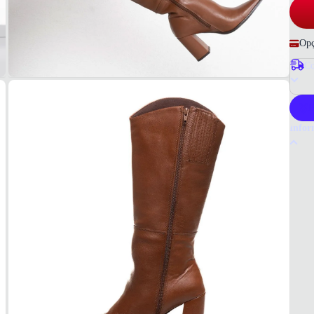
Opç
Co
P
Infor
Por q
A bot
acabam
Propor
Tudo 
MAT
Couro
COR
Marr
BICO
Fino