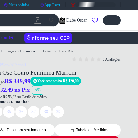
Meus pedidos
App Oscar
Clube Oscar
Informe seu CEP
Outlet
Calçados Femininos
Botas
Cano Alto
0 Avaliações
7898675175689
a Osc Couro Feminina Marrom
R$ 349,99
Você economiza R$ 120,00
,99
32,49 no Pix
5%
e R$ 58,33 no Cartão de crédito
ione o tamanho:
35
36
37
38
39
Descubra seu tamanho
Tabela de Medidas