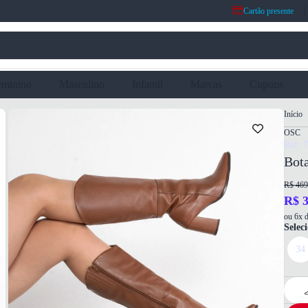
Cartão presente
eminino
Masculino
Infantil
Marcas
Cupons
Início
OSC
Ref: 
Bot
R$ 469
R$ 3
ou 6x d
Selec
34